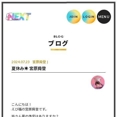
JOIN
LOGIN
BLOG
ブログ
2024.07.23
宮原舜登
夏休み☀️ 宮原舜登
こんにちは！
えび福の宮原舜登です。
皆さん夏の予定はありますか？