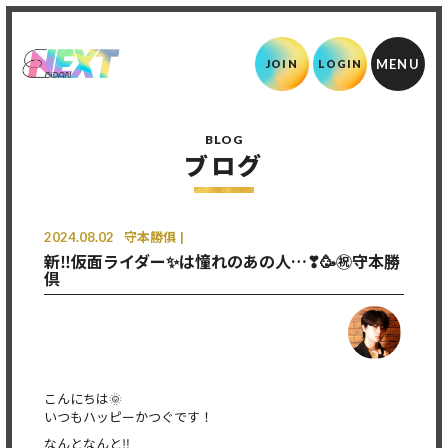
JOIN
LOGIN
BLOG
ブログ
2024.08.02
守本勝俱
新‼️仮面ライダー✨は憧れのあの人…❣🥳㊗️守本勝
倶
こんにちは🌞
いつもハッピーかつぐです！
なんとなんと‼️