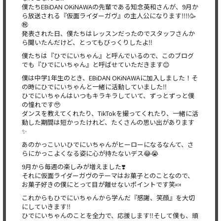
僕たちEBiDAN OKiNAWAの先輩である知念英和さんが、9月か
ら放送される『仮面ライダーガヴ』の主人公になります‼️‼️🥳
㊗️
発表された日、僕たちはレッスンだったのでスタッフさんか
ら聞いたんだけど、とってもびっくりしたよ‼️
僕たちは『ひでにいちゃん』と呼んでいるので、このブログ
でも『ひでにいちゃん』と呼ばせていただきます😊
僕は中学1年生のとき、EBiDAN OKiNAWAに加入しました！そ
の時にひでにいちゃんと一緒に活動していました‼️
ひでにいちゃんはいつもキラキラしていて、ずっとずっと僕
の憧れです🥹
ダンスを教えてくれたり、TikTokを撮ってくれたり、一緒に活
動した期間は短かったけれど、たくさんの思い出があります
✨
あのかっこいいひでにいちゃんがヒーローになるなんて、さ
らにかっこよくなる姿に心が持たないデス😂😭
9月から毎週の楽しみが増えました❣️
それに仮面ライダーガヴのテーマはお菓子とのことなので、
お菓子好きの僕にとって目が離せないポイントです笑🍬
これからもひでにいちゃんから学んだ『感謝、笑顔』を大切
にしていきます‼️
ひでにいちゃんのことを全力で、応援します‼️そして僕も、頑