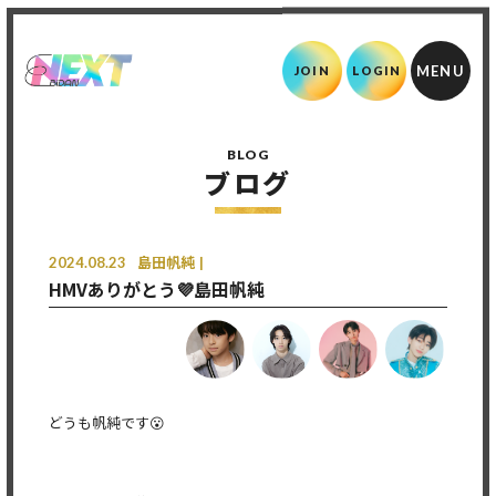
JOIN
LOGIN
BLOG
ブログ
2024.08.23
島田帆純
HMVありがとう💜島田帆純
どうも帆純です😮