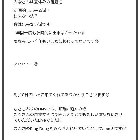
みなさんは夏休みの宿題を
計画的に出来る派？
出来ない派？
僕は出来ない派です‼️
7年間一度も計画的に出来なかったです
ちなみに…今年もいまだに終わってないです😰
アハハ……😩
8月18日のLiveに来てくれてありがとうございます😊
ひさしぶりのHMVでは、距離が近いから
たくさんの声援がそばで聞こえてとても楽しい気持ちにさせ
ていただいたLiveでした‼️
また恋のDing Dongをみなさんに見ていただけて、幸せです🫠