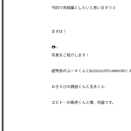
今回で完結編としたいと思います☆ミ
まずは！
📷✨
写真をご紹介します！
超特急のユーキくんとBUDDiiSのFUMINORIく
おきえびの西田くんと玉木くん
エビト―の亜虎くんと僕、将盛です。