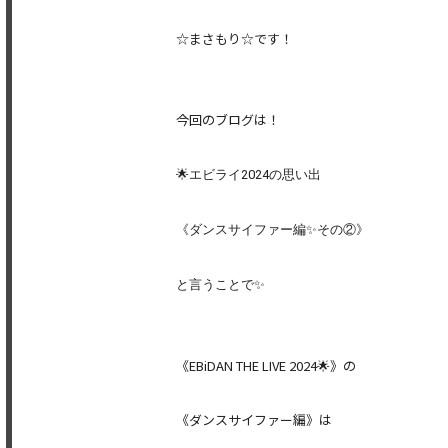
☆まさもり☆です！
今回のブログは！
🌟エビライ2024の思い出
《ダンスサイファー編✨その②》
と言うことで✨
《EBiDAN THE LIVE 2024🌟》の
《ダンスサイファー編》は