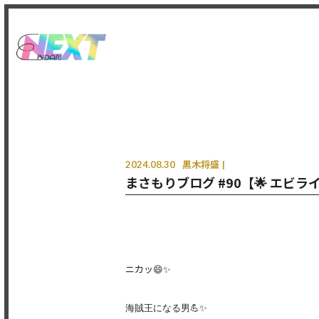
2024.08.30
黒木将盛
まさもりブログ #90【🌟 エビ
ニカッ😄✨
海賊王になる男💪✨