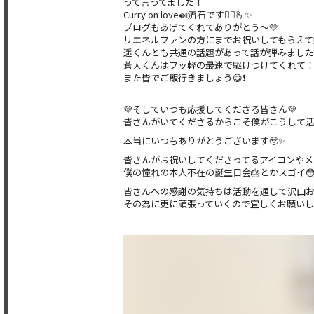
って言ってました！
Curry on love🍛流石です👳‍♀️🫰✨
ブログもあげてくれてありがとう〜💛
リエネルファンの方にまでお祝いしてもらえて
遥くんとも共通の話題があって話が弾みました
蒼大くんはフッ軽の最速で駆けつけてくれて！い
また皆でご飯行きましょう😋❗️
💜そしていつも応援してくださる皆さん💜
皆さんがいてくださるからこそ僕がこうして活
本当にいつもありがとうございます🥹✨
皆さんがお祝いしてくださってるアイコンやメ
僕の憧れの本人不在の誕生日会🎂とかスゴイ
皆さんへの感謝の気持ちは活動を通して沢山お
その為に更に頑張っていくので宜しくお願いしま