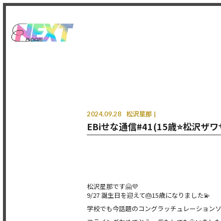
2024.09.28
松沢星那
EBiせな通信#41(15歳⭐️松沢ザワ
松沢星那です🤗💜
9/27 誕生日を迎えて🎂15歳になりました💫
学校でも今話題のコングラッチュレーションソ