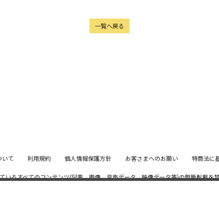
一覧へ戻る
ついて
利用規約
個人情報保護方針
お客さまへのお願い
特商法に
ているすべてのコンテンツ
(記事、画像、音声データ、映像データ等)の無断転載を
© 2026 STARDUST PROMOTION, INC. Powered by
SKIYAKI Inc.