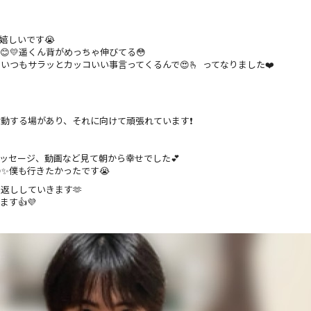
嬉しいです😭
💛遥くん背がめっちゃ伸びてる😳
つもサラッとカッコいい事言ってくるんで😍🫰 ってなりました❤️
動する場があり、それに向けて頑張れています❗️
ッセージ、動画など見て朝から幸せでした💕
✨僕も行きたかったです😭
返ししていきます🫶
す👍💜