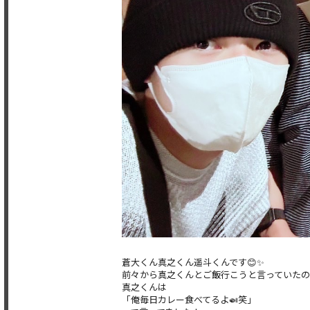
蒼大くん真之くん遥斗くんです😊✨
前々から真之くんとご飯行こうと言っていたの
真之くんは
「俺毎日カレー食べてるよ🍛笑」