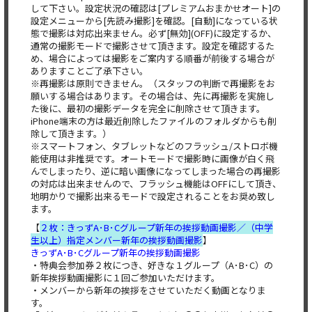
して下さい。設定状況の確認は[プレミアムおまかせオート]の
設定メニューから[先読み撮影]を確認。[自動]になっている状
態で撮影は対応出来ません。必ず[無効](OFF)に設定するか、
通常の撮影モードで撮影させて頂きます。設定を確認するた
め、場合によっては撮影をご案内する順番が前後する場合が
ありますことご了承下さい。
※再撮影は原則できません。（スタッフの判断で再撮影をお
願いする場合はあります。その場合は、先に再撮影を実施し
た後に、最初の撮影データを完全に削除させて頂きます。
iPhone端末の方は最近削除したファイルのフォルダからも削
除して頂きます。）
※スマートフォン、タブレットなどのフラッシュ/ストロボ機
能使用は非推奨です。オートモードで撮影時に画像が白く飛
んでしまったり、逆に暗い画像になってしまった場合の再撮影
の対応は出来ませんので、フラッシュ機能はOFFにして頂き、
地明かりで撮影出来るモードで設定されることをお奨め致し
ます。
【
２枚：きっずA･B･Cグループ新年の挨拶動画撮影／（中学
生以上）指定メンバー新年の挨拶動画撮影
】
きっずA･B･Cグループ新年の挨拶動画撮影
・特典会参加券２枚につき、好きな１グループ（A･B･C）の
新年挨拶動画撮影に１回ご参加いただけます。
・メンバーから新年の挨拶をさせていただく動画となりま
す。