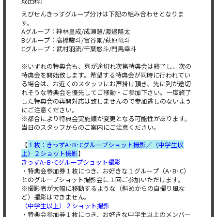
成田粋）
えびせんきっずグループ分けは下記の組み合わせとなりま
す。
Aグループ：神林皇成/成瀬慧/渡邉陽太
Bグループ：高橋駿斗/富谷景/萩原竜斗
Cグループ：武村羽流/千葉悠斗/門馬幸斗
※いずれの特典会も、列が途切れ次第特典会は終了し、次の
特典会を開始致します。希望する特典会が同時に行われてい
る場合は、お近くのスタッフにお声掛け頂き、先に列が途切
れそうな特典会を優先してご移動・ご参加下さい。一度終了
した特典会の再開対応は致しませんので参加逃しのないよう
にご注意ください。
※都合により特典会実施順が変更となる可能性があります。
当日のスタッフからのご案内にご注意ください。
【
１枚：きっずA･B･Cグループショット撮影／（中学生以
上）２ショット撮影
】
きっずA･B･Cグループショット撮影
・特典会参加券１枚につき、お好きな１グループ（A･B･C）
とのグループショット撮影会に１回ご参加いただけます。
※撮影者が大幅に移動するような（斜めからの自撮り風な
ど）撮影はできません。
（中学生以上）２ショット撮影
・特典会参加券１枚につき、お好きな中学生以上のメンバー