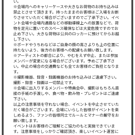
い。
※会場内へのキャリーケースや大きなお荷物のお持ち込みは
禁止とさせて頂きます。持ったままのお客様はご入場をお断
りさせていただく場合がございますのでご了承下さい。イベ
ント会場や会場内通路などの移動導線上への放置などで、荷
物を足元に置いてのスペース確保などは大変危険ですのでお
止め下さい。大きな荷物は公共のロッカーに預けてからお越
し下さい。
※ボードやうちわなどはご自身の顔の高さよりも上の位置に
持たないよう、後方のお客様への配慮もお願い致します。
※アーティストの都合により、やむをえず中止、または参加
メンバーが変更になる場合がございます。予めご了承下さ
い。中止の場合の交通費なども全てお客様のご負担となりま
す。
※撮影機器、録音・録画機器のお持ち込みはご遠慮下さい。
撮影・録音・録画は一切禁止です。
※会場に出入りするメンバーや特典会中、撮影はもちろん直
接の手紙の手渡しや、食べ物・飲み物・プレゼントはご遠慮
下さい。
以上の注意事項を守れない場合、イベントを中止させていた
だく場合がございます。会場にいらした皆様がイベントを楽
しめるよう、ファンの皆様同士でルールとマナーの厳守をお
願い致します。
イベントはお客様のご理解とご協力のもと実施できていま
す。注意事項をしっかりご確認頂き、楽しいイベント運営に