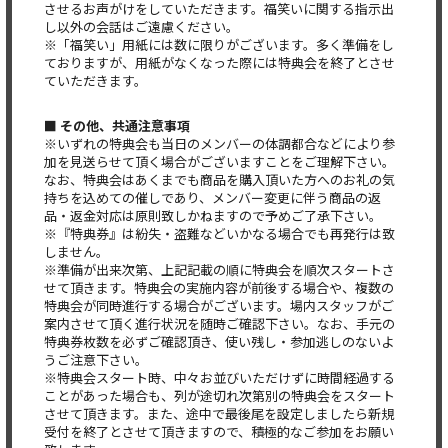
させるお声がけをしていただきます。福笑いに関する指示出
し以外の会話はご遠慮ください。
※「福笑い」用紙には数に限りがございます。多く準備をし
ておりますが、用紙がなくなった際には特典会を終了とさせ
ていただきます。
■ その他、共通注意事項
※いずれの特典会も当日のメンバーの体調都合などにより参
加を見送らせて頂く場合がございますことをご理解下さい。
なお、特典会はあくまでも商品を購入頂いた方へのお礼の気
持ちを込めての催しであり、メンバー変更に伴う商品の返
品・返金対応は原則致しかねますので予めご了承下さい。
※『特典券』は紛失・盗難などいかなる場合でも再発行は致
しません。
※準備が出来次第、上記記載の順に特典会を順次スタートさ
せて頂きます。特典会の実施内容が前後する場合や、複数の
特典会が同時進行する場合がございます。場内スタッフがご
案内させて頂く進行状況を随時ご確認下さい。なお、手元の
特典券枚数を必ずご確認頂き、使い残し・参加逃しのないよ
うご注意下さい。
※特典会スタート時、中々お並びいただけずに時間経過する
ことがあった場合も、列が途切れ次第別の特典会をスタート
させて頂きます。また、途中で最後尾を設定しましたら新規
受付を終了とさせて頂きますので、積極的なご参加をお願い