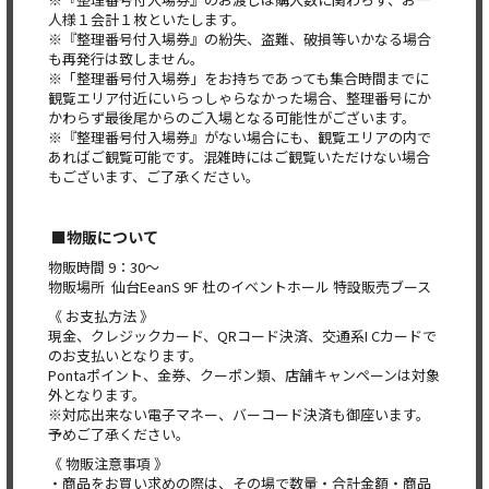
人様１会計１枚といたします。
※『整理番号付入場券』の紛失、盗難、破損等いかなる場合
も再発行は致しません。
※「整理番号付入場券」をお持ちであっても集合時間までに
観覧エリア付近にいらっしゃらなかった場合、整理番号にか
かわらず最後尾からのご入場となる可能性がございます。
※『整理番号付入場券』がない場合にも、観覧エリアの内で
あればご観覧可能です。混雑時にはご観覧いただけない場合
もございます、ご了承ください。
■物販について
物販時間 9：30〜
物販場所 仙台EeanS 9F 杜のイベントホール 特設販売ブース
《 お支払方法 》
現金、クレジックカード、QRコード決済、交通系I Cカードで
のお支払いとなります。
Pontaポイント、金券、クーポン類、店舗キャンペーンは対象
外となります。
※対応出来ない電子マネー、バーコード決済も御座います。
予めご了承ください。
《 物販注意事項 》
・商品をお買い求めの際は、その場で数量・合計金額・商品