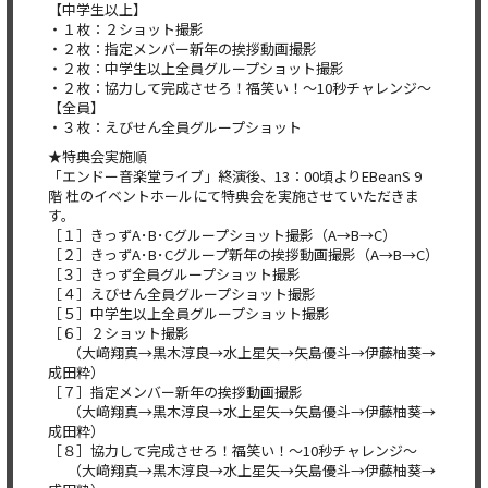
【中学生以上】
・１枚：２ショット撮影
・２枚：指定メンバー新年の挨拶動画撮影
・２枚：中学生以上全員グループショット撮影
・２枚：協力して完成させろ！福笑い！〜10秒チャレンジ〜
【全員】
・３枚：えびせん全員グループショット
★特典会実施順
「エンドー音楽堂ライブ」終演後、13：00頃よりEBeanS 9
階 杜のイベントホールにて特典会を実施させていただきま
す。
［１］きっずA･B･Cグループショット撮影（A→B→C）
［２］きっずA･B･Cグループ新年の挨拶動画撮影（A→B→C）
［３］きっず全員グループショット撮影
［４］えびせん全員グループショット撮影
［５］中学生以上全員グループショット撮影
［６］２ショット撮影
（大﨑翔真→黒木淳良→水上星矢→矢島優斗→伊藤柚葵→
成田粋）
［７］指定メンバー新年の挨拶動画撮影
（大﨑翔真→黒木淳良→水上星矢→矢島優斗→伊藤柚葵→
成田粋）
［８］協力して完成させろ！福笑い！〜10秒チャレンジ〜
（大﨑翔真→黒木淳良→水上星矢→矢島優斗→伊藤柚葵→