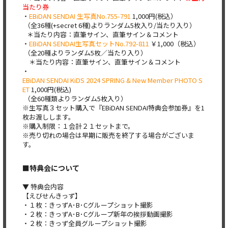
当たり券
・
EBiDAN SENDAI 生写真No.755-791
1,000円(税込）
（全36種(+secret 6種)よりランダム5枚入り/当たり入り）
＊当たり内容：直筆サイン、直筆サイン＆コメント
・
EBiDAN SENDAI生写真セットNo.792-811
￥1,000（税込）
（全20種よりランダム5枚／当たり入り）
＊当たり内容：直筆サイン、直筆サイン＆コメント
・
EBiDAN SENDAI KiDS 2024 SPRING & New Member PHOTO S
ET
1,000円(税込)
（全60種類よりランダム5枚入り）
※生写真３セット購入で『EBiDAN SENDAI特典会参加券』を1
枚お渡しします。
※購入制限：１会計２１セットまで。
※売り切れの場合は早期に販売を終了する場合がございま
す。
■特典会について
▼ 特典会内容
【えびせんきっず】
・１枚：きっずA･B･Cグループショット撮影
・２枚：きっずA･B･Cグループ新年の挨拶動画撮影
・２枚：きっず全員グループショット撮影