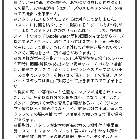
※メンバーに触れての撮影や、お客様が持参した物を持たせ
ての撮影、お客様が物（指定ポーズのメモ書きを含む）を持
っての撮影は出来ません。
※スタッフにメモを持たせる行為は対応しておりません。
（スマホに付箋を貼り付けて、撮影するたびに１枚ずつ剥が
す、またはスタッフに剥がさせる行為は不可。また、多機能
スマートウォッチ[Apple Watch等]の画面を見せながらポーズ
指定することも不可。場合によってはスマートウォッチを袖
の中にしまって頂く、もしくは外して荷物置き場へおいてい
ただくご案内をさせて頂く場合があります。）
※お客様がポーズを指定するのに時間がかかる場合(メンバー
が即時に把握/解釈/対応出来ない簡単なポーズではない場合)
は、撮影スタッフによるカウントダウンやスタッフによるポ
ーズ指定でシャッターを押させて頂きます。その際は、メン
バーとスタッフは自由に対応させて頂きますのでご了承下さ
い。
※撮影の際、お客様の立ち位置をスタッフが指定させていた
だきます。指定位置以外での撮影は不可となります。また、
メンバーが大きく大勢を変える必要があるポーズ（ジャン
プ・座り込み・寝そべりなど）や、変顔は対応不可。現地ス
タッフのその場の判断でポーズ変更をお願いさせて頂く場合
があります。
※撮影は、スタッフがお客様所有のカメラ機能付き携帯電
話、スマートフォン、タブレット端末のいずれかをお預かり
して撮影致します。その他の機器（チェキ、デジタルカメ