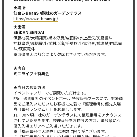
★場所
仙台E-BeanS 4階杜のガーデンテラス
https://www.e-beans.jp/
★出演
EBiDAN SENDAI
伊藤柚葵/大﨑翔真/黒木淳良/成田粋/水上星矢/矢島優斗
神林皇成/高橋駿斗/武村羽流/千葉悠斗/富谷景/成瀬慧/門馬幸
斗/萩原竜斗
※渡邉陽太は都合により欠席とさせていただきます。
★内容
ミニライブ＋特典会
★当日の観覧方法
イベントはフリーでご観覧いただけます。
EBeanS 9階 杜のイベントホール 特設販売ブースにて、対象商
品をご購入いただいたお客様に先着で『整理番号付優先入場
券（番号ランダム）』をお渡しします。
11：30〜頃、杜のガーデンテラスにて整理番号をアナウンス
させていただきます。整理番号をお持ちの方は、番号順にへ
優先入場エリアへご入場いただきます。
※『整理番号付入場券』は枚数に限りがございます。
※『整理番号付入場券』のお渡しは購入数に関わらず、お一