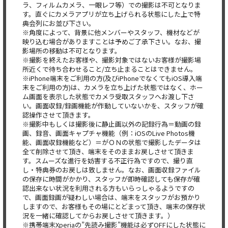
ラ、フィルムカメラ、一眼レフ等）での撮影は不可となりま
す。直ぐにカメラアプリが立ち上げられる状態にした上で特
典会列にお並び下さい。
※角度によって、背景に他メンバーやスタッフ、機材などが
映り込む場合がありますことは予めご了承下さい。なお、撮
影場所の移動は不可となります。
※撮影を終えたお客様や、撮影対象ではないお客様が撮影場
所近くで待ち合わせること/立ち止まることはできません。
※iPhone端末をご利用の方(及びiPhoneでなくてもiOS導入端
末をご利用の方)は、カメラを立ち上げた状態ではなく、ホー
ム画面を表示した状態でカメラ受取スタッフへお渡し下さ
い。画面収録/録画機能が作動していないかを、スタッフが確
認操作させて頂きます。
※撮影中もしくは撮影後に静止画以外の記録行為＝動画の録
画、録音、画面キャプチャ機能（例：iOSのLive Photos機
能、画面収録機能など）＝がＯＮの状態で撮影したデータは
全て削除させて頂き、端末をそのままお戻しさせて頂きま
す。スムーズな進行を妨害する不正行為ですので、撮り直
し・特典券のお戻しは致しません。なお、画面収録ファイル
の保存に時間がかかり、スタッフが即時確認しても保存が確
認出来ない状況を利用される方もいらっしゃるようですの
で、画面録画が疑わしい場合は、端末をスタッフがお預かり
しますので、お客様もその場にとどまって頂き、端末の保存状
況を一緒に確認してからお戻しさせて頂きます。）
※携帯端末Xperiaの”先読み撮影”機能は必ずOFFにした状態に