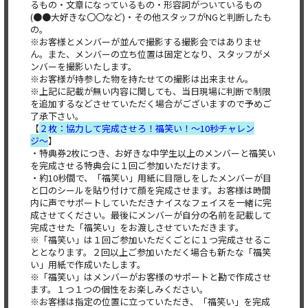
るもの・文章になっているもの・形容詞がついているもの
(●●大好きな〇〇など)・その他スタッフがNGと判断したも
の。
※お客様とメンバーが並んで撮影する撮影会ではありませ
ん。また、メンバーの立ち位置は固定となり、スタッフがメ
ンバーを撮影いたします。
※お客様が持参した物を持たせての撮影は出来ません。
※上記に記載が無い内容に関しても、当日現場に判断で制限
を追加するなどさせていただく場合がございますので予めご
了承下さい。
【
２枚：協力して完成させろ！福笑い！〜10秒チャレン
ジ〜
】
・特典券2枚につき、お好きな中学生以上のメンバーと福笑い
を完成させる特典会に１回ご参加いただけます。
・約10秒間で、「福笑い」用紙に目隠しをしたメンバーが目
と口のシールを貼り付けて顔を完成させます。お客様は時間
内に声でサポートしていただきナイスなフェイスを一緒に完
成させてください。最後にメンバーが自分の名前を記載して
完成させた「福笑い」をお渡しさせていただきます。
※「福笑い」は１回ご参加いただくごとに１つ完成させるこ
ととなります。２回以上ご参加いただく場合も新たな「福笑
い」用紙で作成いたします。
※「福笑い」はメンバーがお客様のサポートと勘で作成させ
ます。１つ１つの個性をお楽しみください。
※お客様は指定の位置に立っていただき、「福笑い」を完成