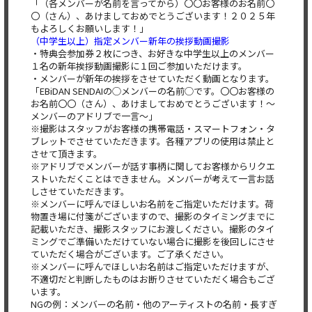
「（各メンバーが名前を言ってから）〇〇お客様のお名前〇
〇（さん）、あけましておめでとうございます！２０２５年
もよろしくお願いします！」
（中学生以上）指定メンバー新年の挨拶動画撮影
・特典会参加券２枚につき、お好きな中学生以上のメンバー
１名の新年挨拶動画撮影に１回ご参加いただけます。
・メンバーが新年の挨拶をさせていただく動画となります。
「EBiDAN SENDAIの◯メンバーの名前◯です。〇〇お客様の
お名前〇〇（さん）、あけましておめでとうございます！〜
メンバーのアドリブで一言〜」
※撮影はスタッフがお客様の携帯電話・スマートフォン・タ
ブレットでさせていただきます。各種アプリの使用は禁止と
させて頂きます。
※アドリブでメンバーが話す事柄に関してお客様からリクエ
ストいただくことはできません。メンバーが考えて一言お話
しさせていただきます。
※メンバーに呼んでほしいお名前をご指定いただけます。荷
物置き場に付箋がございますので、撮影のタイミングまでに
記載いただき、撮影スタッフにお渡しください。撮影のタイ
ミングでご準備いただけていない場合に撮影を後回しにさせ
ていただく場合がございます。ご了承ください。
※メンバーに呼んでほしいお名前はご指定いただけますが、
不適切だと判断したものはお断りさせていただく場合もござ
います。
NGの例：メンバーの名前・他のアーティストの名前・長すぎ