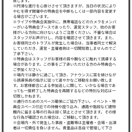
致します。
※円滑な進行を心掛けさせて頂きますが、当日の状況により
やむを得ず開催中の特典会を中断もしくは一部内容を変更す
る場合がございます。
※ライブや特典会実施中に、携帯電話などのカメラをメンバ
ーがいる特典会ブースであったり、運営スタッフ、他のお客
様がいる方向に向けないようご注意ください。不審な場合は
スタッフがお声がけし、内容を確認させて頂きます。また、
お客様同士のトラブルが発生した場合は、当事者同士で解決
していただき、運営・主催者側は一切関知致しませんのでご
了承下さい。
※特典会はスタッフがお客様の肩や腕などに触れて誘導する
場合があります。この事をご了承いただける方のみ特典会へ
ご参加ください。
※場内では静かに過ごして頂き、アナウンスに耳を傾けなが
ら誘導係員の指示に従って速やかなご移動をお願い致しま
す。お客様都合による参加逃しに関して、いかなる場合であ
っても一度終了した特典会を再開するなどの特別な対応は一
切致しかねます。
※通行のためのスペース確保にご協力下さい。イベント・特
典会スペース付近での待機や座り込み、通路や階段など建物
館内に留まる等の行為は固く禁止とさせて頂きます。その様
な行為が確認された場合は、ご移動して頂きます。
※会場内・外で発生した事故・盗難等は主催者・会場・出演
者は一切責任を負いません。貴重品は各自で管理して下さ