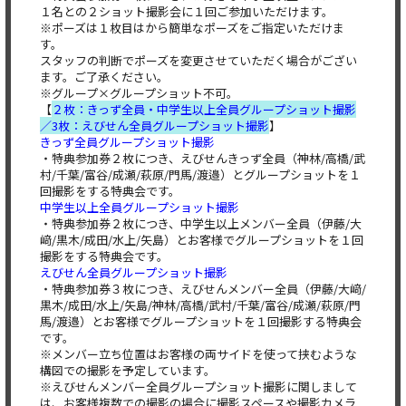
１名との２ショット撮影会に１回ご参加いただけます。
※ポーズは１枚目はから簡単なポーズをご指定いただけま
す。
スタッフの判断でポーズを変更させていただく場合がござい
ます。ご了承ください。
※グループ×グループショット不可。
【
２枚：きっず全員・中学生以上全員グループショット撮影
／3枚：えびせん全員グループショット撮影
】
きっず全員グループショット撮影
・特典参加券２枚につき、えびせんきっず全員（神林/高橋/武
村/千葉/富谷/成瀬/萩原/門馬/渡邉）とグループショットを１
回撮影をする特典会です。
中学生以上全員グループショット撮影
・特典参加券２枚につき、中学生以上メンバー全員（伊藤/大
﨑/黒木/成田/水上/矢島）とお客様でグループショットを１回
撮影をする特典会です。
えびせん全員グループショット撮影
・特典参加券３枚につき、えびせんメンバー全員（伊藤/大﨑/
黒木/成田/水上/矢島/神林/高橋/武村/千葉/富谷/成瀬/萩原/門
馬/渡邉）とお客様でグループショットを１回撮影する特典会
です。
※メンバー立ち位置はお客様の両サイドを使って挟むような
構図での撮影を予定しています。
※えびせんメンバー全員グループショット撮影に関しまして
は、お客様複数での撮影の場合に撮影スペースや撮影カメラ