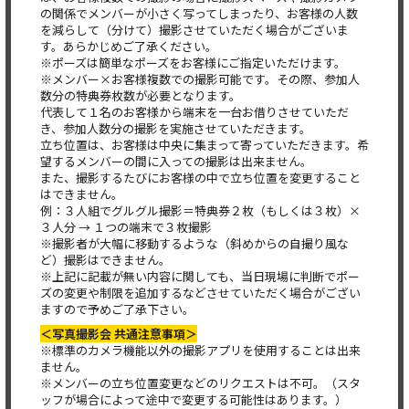
の関係でメンバーが小さく写ってしまったり、お客様の人数
を減らして（分けて）撮影させていただく場合がございま
す。あらかじめご了承ください。
※ポーズは簡単なポーズをお客様にご指定いただけます。
※メンバー×お客様複数での撮影可能です。その際、参加人
数分の特典券枚数が必要となります。
代表して１名のお客様から端末を一台お借りさせていただ
き、参加人数分の撮影を実施させていただきます。
立ち位置は、お客様は中央に集まって寄っていただきます。希
望するメンバーの間に入っての撮影は出来ません。
また、撮影するたびにお客様の中で立ち位置を変更すること
はできません。
例：３人組でグルグル撮影＝特典券２枚（もしくは３枚）×
３人分 → １つの端末で３枚撮影
※撮影者が大幅に移動するような（斜めからの自撮り風な
ど）撮影はできません。
※上記に記載が無い内容に関しても、当日現場に判断でポー
ズの変更や制限を追加するなどさせていただく場合がござい
ますので予めご了承下さい。
＜写真撮影会 共通注意事項＞
※標準のカメラ機能以外の撮影アプリを使用することは出来
ません。
※メンバーの立ち位置変更などのリクエストは不可。（スタ
ッフが場合によって途中で変更する可能性はあります。）