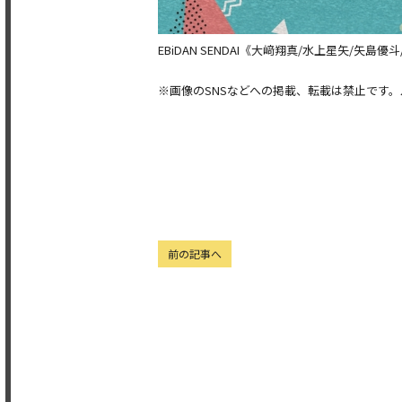
EBiDAN SENDAI《大﨑翔真/水上星矢/矢
※画像のSNSなどへの掲載、転載は禁止です
前の記事へ