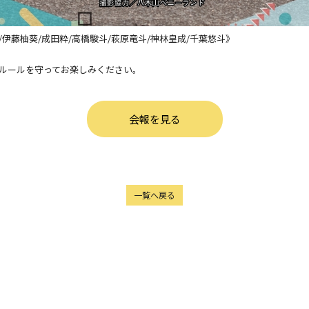
島優斗/伊藤柚葵/成田粋/高橋駿斗/萩原竜斗/神林皇成/千葉悠斗》
。ルールを守ってお楽しみください。
会報を見る
一覧へ戻る