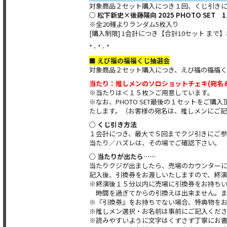
対象商品２セット購入につき１回、くじ引き
○ 松下新史×後藤陽向 2025 PHOTO SET 1
※全20種よりランダム5枚入り
[購入制限] 1会計につき【合計10セット ま
* - * - *
■ えび福の福福くじ抽選会
対象商品２セット購入につき、えび福の福福く
当たり：推しメンのソロショットチェキ(宛名
※当たりは＜１５枚＞ご用意しています。
※なお、PHOTO SET最後の１セットをご
たします。（お客様の宛名は、推しメンにご記
○ くじ引き方法
１会計につき、最大で５回までクジ引きにご参
当たり／ハズレは、その場でご確認下さい。
○ 当たりが出たら……
当たりクジが出ましたら、売場のカウンター
記入後、引換券をお渡しいたしますので、終
※終演後１５分以内に売場に引換券をお持ち
時間を過ぎてからの引換えは出来ません。ま
※『引換券』をお持ちでない場合、特典物を
※推しメン選択・お名前は事前にご記入くだ
※読みやすいように文字はくずさず丁寧にお