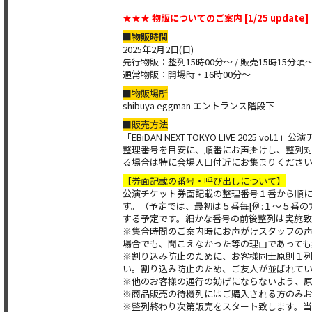
★★★ 物販についてのご案内 [1/25 update]
■物販時間
2025年2月2日(日)
先行物販：整列15時00分～ / 販売15時15分頃
通常物販：開場時・16時00分～
■物販場所
shibuya eggman エントランス階段下
■販売方法
「EBiDAN NEXT TOKYO LIVE 2
整理番号を目安に、順番にお声掛けし、整列
る場合は特に会場入口付近にお集まりくださ
【券面記載の番号・呼び出しについて】
公演チケット券面記載の整理番号１番から順
す。（予定では、最初は５番毎[例:１～５番
する予定です。細かな番号の前後整列は実施
※集合時間のご案内時にお声がけスタッフの
場合でも、聞こえなかった等の理由であって
※割り込み防止のために、お客様同士原則１
い。割り込み防止のため、ご友人が並ばれてい
※他のお客様の通行の妨げにならないよう、
※商品販売の待機列にはご購入される方のみ
※整列終わり次第販売をスタート致します。当