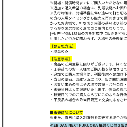
※開場・開演時間までにご購入いただけない
※追加で購入希望の場合は、列最後尾へお回
※先行物販は、開場準備に伴い途中で打ち切
の方の入場タイミングから販売を再開させて
かったお客様で、打ち切り時間の番号より前の
するかをお選び頂く形でのご案内となります。
[例: 先行物販135番の方を対応中に販売を
利用したか否かに関わらず、入場列の最後尾に
【お支払方法】
・現金のみ
【注意事項】
・商品のご用意数に限りがございます。無くな
・１会計でのお一人様のご購入数を制限させ
・追加でご購入の場合は、列最後尾へお並び
・当日の準備、混雑状況により、販売開始時
・お買い求めの際はその場で数量・合計金額
・販売当日は大変混雑いたします。係員の指示
・転売目的でのご購入ならびにこのような行
・不良品の場合のみ当日限定で交換対応をさ
■販売商品について
※また、当日に購入制限数を変更する場合が
≪EBiDAN NEXT FUKUOKA 抽選くじ付き