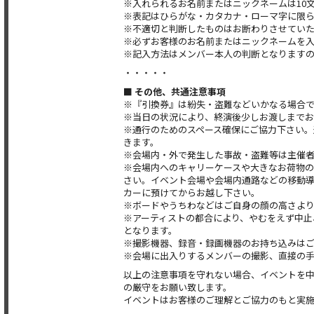
※入れられるお名前またはニックネームは10
※表記はひらがな・カタカナ・ローマ字に限
※不適切と判断したものはお断わりさせてい
※必ずお客様のお名前またはニックネームを
※記入方法はメンバー本人の判断となります
・・・・・
■ その他、共通注意事項
※『引換券』は紛失・盗難などいかなる場合
※当日の状況により、終演後少しお渡しまで
※通行のためのスペース確保にご協力下さい
きます。
※会場内・外で発生した事故・盗難等は主催
※会場内へのキャリーケースや大きなお荷物
さい。イベント会場や会場内通路などの移動
カーに預けてからお越し下さい。
※ボードやうちわなどはご自身の顔の高さよ
※アーティストの都合により、やむをえず中止
となります。
※撮影機器、録音・録画機器のお持ち込みは
※会場に出入りするメンバーの撮影、直接の
以上の注意事項を守れない場合、イベントを
の厳守をお願い致します。
イベントはお客様のご理解とご協力のもと実施