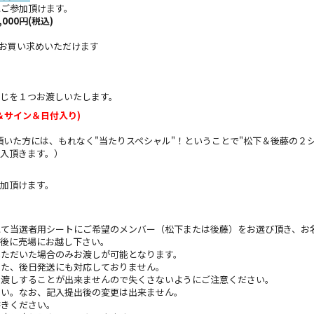
にご参加頂けます。
,000円(税込)
で】お買い求めいただけます
じを１つお渡しいたします。
＆サイン＆日付入り)
購入頂いた方には、もれなく"当たりスペシャル"！ということで"松下＆後藤の
入頂きます。）
加頂けます。
にて当選者用シートにご希望のメンバー（松下または後藤）をお選び頂き、お
演後に売場にお越し下さい。
いただいた場合のみお渡しが可能となります。
た、後日発送にも対応しておりません。
お渡しすることが出来ませんので失くさないようにご注意ください。
さい。なお、記入提出後の変更は出来ません。
書きください。