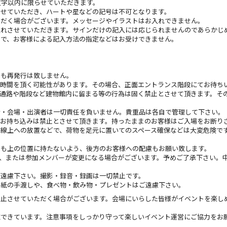
文字以内に限らせていただきます。
らせていただき、ハートや星などの記号は不可となります。
ただく場合がございます。メッセージやイラストはお入れできません。
入れさせていただきます。サインだけの記入には応じられませんのであらかじ
ので、お客様による記入方法の指定などはお受けできません。
でも再発行は致しません。
お時間を頂く可能性があります。その場合、正面エントランス階段にてお待ち
。通路や階段など建物館内に留まる等の行為は固く禁止とさせて頂きます。そ
者・会場・出演者は一切責任を負いません。貴重品は各自で管理して下さい。
のお持ち込みは禁止とさせて頂きます。持ったままのお客様はご入場をお断り
導線上への放置などで、荷物を足元に置いてのスペース確保などは大変危険で
りも上の位置に持たないよう、後方のお客様への配慮もお願い致します。
、または参加メンバーが変更になる場合がございます。予めご了承下さい。
ご遠慮下さい。撮影・録音・録画は一切禁止です。
手紙の手渡しや、食べ物・飲み物・プレゼントはご遠慮下さい。
中止させていただく場合がございます。会場にいらした皆様がイベントを楽し
できています。注意事項をしっかり守って楽しいイベント運営にご協力をお