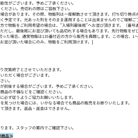
可能性がございます。予めご了承ください。
りください。売切れの際はご容赦下さい。
る場合があります。その際、物販列は一度解散させて頂きます。打ち切り時点
頂く予定です。元あった列をそのまま運用することは出来ませんのでご理解ご
方で物販をご利用希望の場合は、”入場列最後尾”へお並び頂きます。（番号
ただし、最後尾にお並び頂いても品切れする場合もあります。先行物販をぜ
打ち切った場合、通常物販は135番付近の方から販売を再開します。この場合、1
お並び頂いた場合にのみ、物販をご利用頂けます。]
り次第終了とさせていただきます。
ていただく場合がございます。
下さい。
間が前後する場合がございます。予めご了承ください。
・商品の不備などをご確認ください。
に必ず従うようご協力お願いいたします。
為を見つけた場合には、いかなる場合でも商品の販売をお断りいたします。
せて頂きます。返品・返金はできません。
あります。スタッフの案内でご確認下さい。
販売商品≫