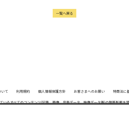
一覧へ戻る
ついて
利用規約
個人情報保護方針
お客さまへのお願い
特商法に
ているすべてのコンテンツ
(記事、画像、音声データ、映像データ等)の無断転載を
© 2026 STARDUST PROMOTION, INC. Powered by
SKIYAKI Inc.