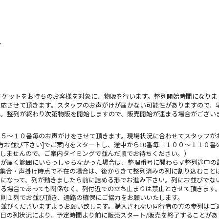
～
025 vol.1」公演チケットをお持ちのお客様を対象に、物販を行います。整列開始時
対応させて頂きます。スタッフのお声がけが届かない可能性がありますので、
い。整列が終わり次第物販を開始しますので、販売開始が速まる場合がござい
に５～１０番毎のお声がけをさせて頂きます。現場状況に合わせてスタッフが
の方お並び下さい]でご案内をスタートし、途中から10番毎「１００～１１０
致しませんので、ご案内タイミングで並んだ順でお待ちください。）
声が届く範囲にいらっしゃらなかった場合は、整理番号に関わらず整列途中の
も集合・声掛け時点で不在の場合は、後からきて整列済みの列に割り込むこと
列になって、列が動きましたら前に詰める形でお進み下さい。列にお並びでな
る場合であっても関係なく、列付近での立ち止まりは禁止とさせて頂きます
原則１列でお並び頂き、通路の確保にご協力をお願いいたします。
お並びくださいますようお願い致します。購入されない同行者の方の参列はご
日の列状況により、予定時間より前に販売スタート/販売を終了することがあ