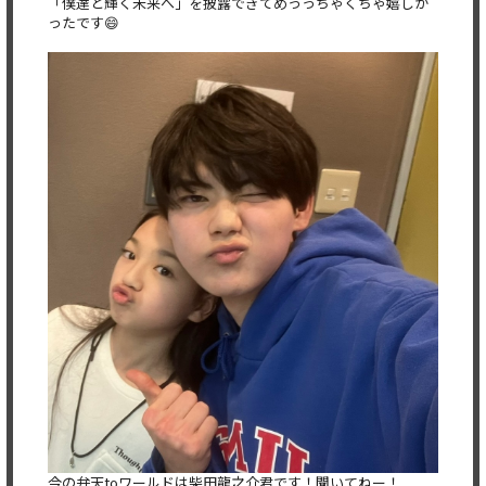
「僕達と輝く未来へ」を披露できてめっっちゃくちゃ嬉しか
ったです😄
今の弁天toワールドは柴田龍之介君です！聞いてねー！