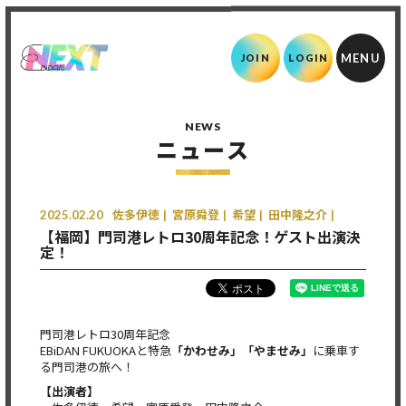
JOIN
LOGIN
NEWS
ニュース
2025.02.20
佐多伊徳
宮原舜登
希望
田中隆之介
【福岡】門司港レトロ30周年記念！ゲスト出演決
定！
門司港レトロ30周年記念
EBiDAN FUKUOKAと特急
「かわせみ」「やませみ」
に乗車す
る門司港の旅へ！
【出演者】