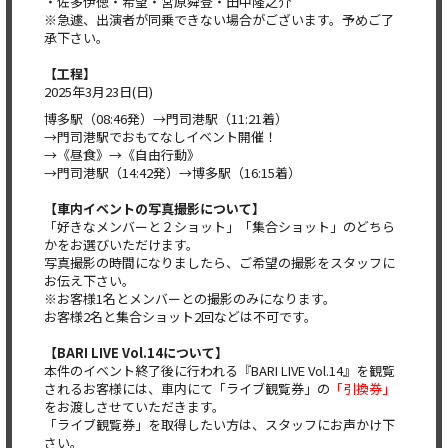
・佐多伊徳・希望・宮原舜登・田中隆之介
※急遽、出演者が同乗できない場合がございます。予めご了
承下さい。
【工程】
2025年3月23日(日)
博多駅（08:46発）→門司港駅（11:21着）
→門司港駅でおもてなしイベント開催！
→《昼食》→《自由行動》
→門司港駅（14:42発）→博多駅（16:15着）
【車内イベントの写真撮影について】
「好きなメンバーと２ショット」「集合ショット」のどちら
かをお選びいただけます。
写真撮影の時間になりましたら、ご希望の撮影をスタッフに
お伝え下さい。
※お客様1名とメンバーとの撮影のみになります。
お客様2名と集合ショット2回などは不可です。
【BARI LIVE Vol.14について】
本件のイベント終了後に行われる『BARI LIVE Vol.14』を観覧
されるお客様には、車内にて「ライブ観覧券」の
「引換券」
をお渡しさせていただきます。
「ライブ観覧券」を取得したい方は、スタッフにお声かけ下
さい。