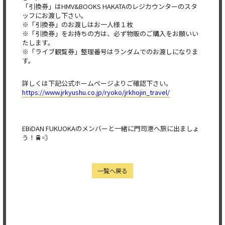
「引換券」はHMV&BOOKS HAKATAのレジカウンターのスタ
ッフにお渡し下さい。
※「引換券」のお渡しはお一人様１枚
※「引換券」をお持ちの方は、必ず物販のご購入をお願いい
たします。
※「ライブ観覧券」整理番号はランダムでのお渡しになりま
す。
詳しくは下記公式ホームページよりご確認下さい。
https://www.jrkyushu.co.jp/
ryoko/jrkhojin_travel/
EBiDAN FUKUOKAのメンバーと一緒に門司港へ旅に出ましょ
う！🚆💨
一覧へ戻る