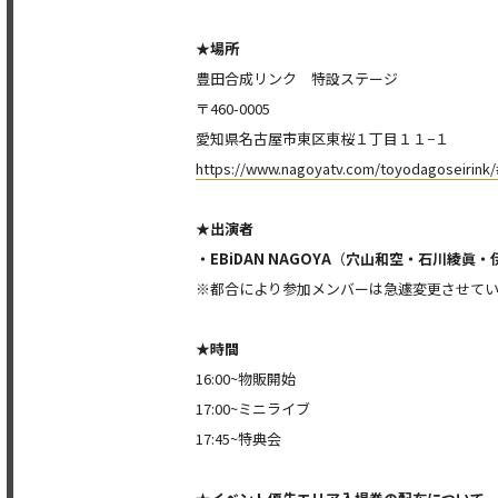
★
場所
豊田合成リンク 特設ステージ
〒460-0005
愛知県名古屋市東区東桜１丁目１１−１
https://www.nagoyatv.com/toyodagoseirink
★
出演者
・EBiDAN
NAGOYA
（
穴山和空・石川綾眞・
※都合により参加メンバーは急遽変更させて
★
時間
16:00~物販開始
17:00~ミニライブ
17:45~特典会