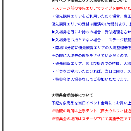
★
イベント優先エリア入場券の配布について
・ステージ前の優先エリアでライブを観覧いただ
・優先観覧エリアをご利用いただく場合、豊
優先観覧エリアの受付は開演の1時間前より、
▶入場券を既にお持ちの場合：受付処理をさ
▶入場券をお持ちでない場合：「ステージ観
・開場10分前に優先観覧エリアの入場整理券
その際に入場券の確認をさせていただくので、
・優先観覧エリア、および周辺での待機、入場
・半券をご提示いただければ、当日に限り、ス
・特典会は入場券なしでご参加いただけます。
★
特典会参加券について
下記対象商品を当日イベント会場にてお買い上
※物販の場所は上手テント（巨大ウルフィ付
※特典会の場所はステージ下にて実施予定で