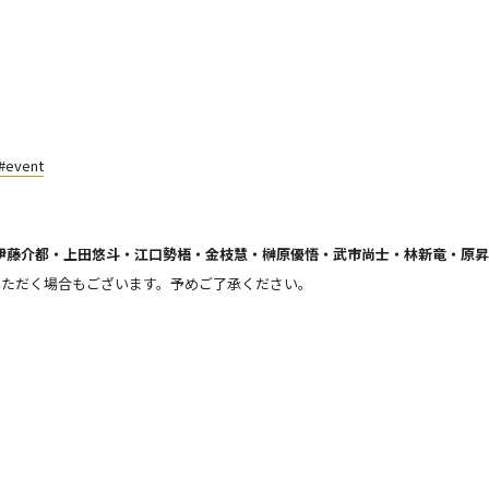
/#event
伊藤介都・上田悠斗・江口勢梧・金枝慧・榊原優悟・武市尚士・林新竜・原昇
いただく場合もございます。予めご了承ください。