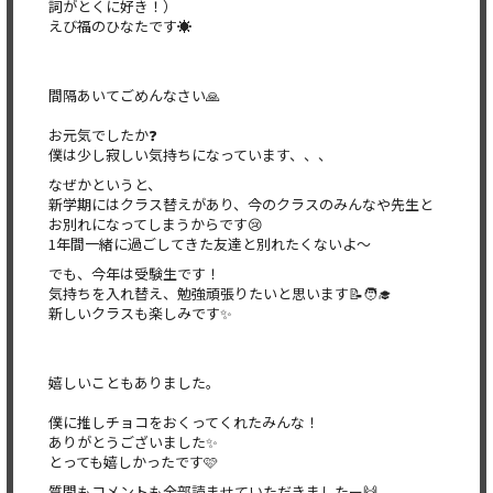
詞がとくに好き！）
えび福のひなたです☀️
間隔あいてごめんなさい🙏
お元気でしたか❓
僕は少し寂しい気持ちになっています、、、
なぜかというと、
新学期にはクラス替えがあり、今のクラスのみんなや先生と
お別れになってしまうからです😢
1年間一緒に過ごしてきた友達と別れたくないよ〜
でも、今年は受験生です！
気持ちを入れ替え、勉強頑張りたいと思います📝🧑‍🎓
新しいクラスも楽しみです✨
嬉しいこともありました。
僕に推しチョコをおくってくれたみんな！
ありがとうございました✨
とっても嬉しかったです🩷
質問もコメントも全部読ませていただきましたー🙌