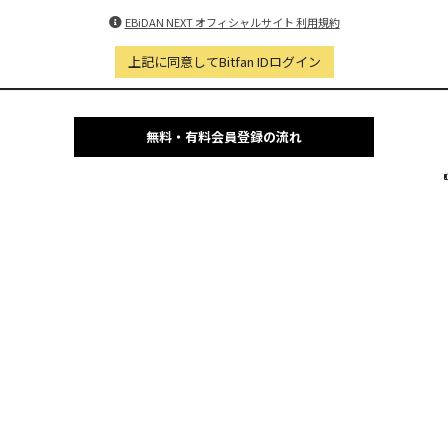
EBiDAN NEXT オフィシャルサイト 利用規約
上記に同意してBitfan IDログイン
無料・有料会員登録の流れ