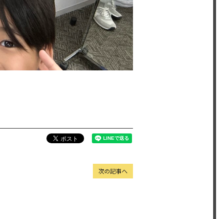
次の記事へ