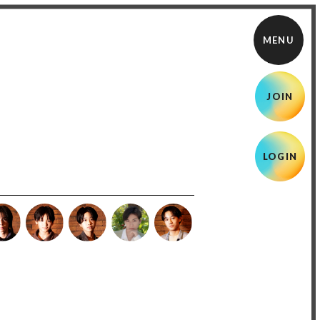
JOIN
LOGIN