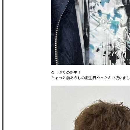
久しぶりの新史！
ちょっと前あらしの誕生日やったんで祝いまし