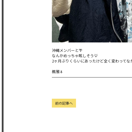
沖縄メンバーと🌴
なんかめっちゃ眩しそう💡
2ヶ月ぶりくらいにあったけど全く変わってなか
楓雅🌷
前の記事へ