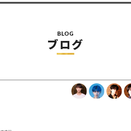
BLOG
ブログ