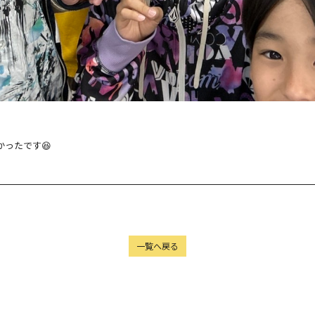
ったです😆
一覧へ戻る