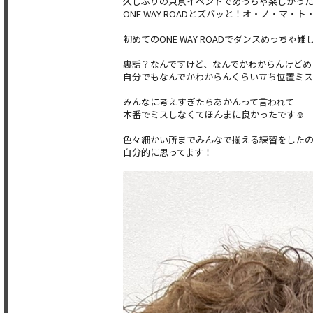
久しぶりの東京イベントでめっちゃ楽しかっ
ONE WAY ROADとズバッと！オ・ノ・マ・ト
初めてのONE WAY ROADでダンスめっちゃ難
裏話？なんですけど、なんでかわからんけどめ
自分でもなんでかわからんくらい立ち位置ミ
みんなに考えすぎたらあかんって言われて
本番でミスしなくてほんまに良かったです☺️
色々細かい所までみんなで揃える練習をした
自分的に思ってます！