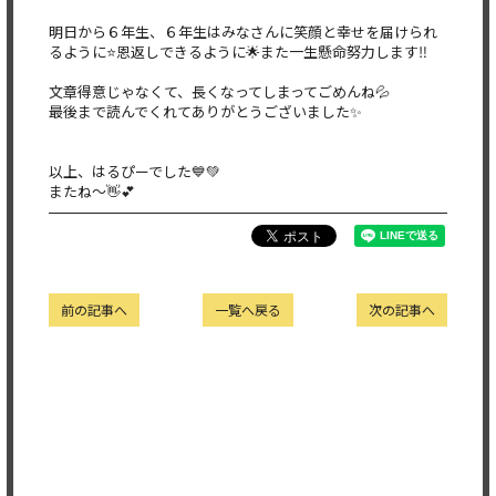
明日から６年生、６年生はみなさんに笑顔と幸せを届けられ
るよう
に⭐️恩返しできるように🌟また一生懸命努力します‼️
文章得意じゃなくて、長くなってしまってごめんね💦
最後まで読んでくれてありがとうございました✨
以上、はるぴーでした💙💚
またね〜👋💕
前の記事へ
一覧へ戻る
次の記事へ