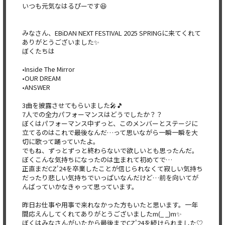
いつも元気なはるぴーです😆
みなさん、EBiDAN NEXT FESTIVAL 2025 SPRINGに来てくれて
ありがとうございました✨
ぼくたちは
•Inside The Mirror
•OUR DREAM
•ANSWER
3曲を披露させてもらいました🎤🎵
7人での全力パフォーマンスはどうでしたか？？
ぼくはパフォーマンス中ずっと、このメンバーとステージに
立てる
のはこれで最後なんだ…って思いながら一瞬一瞬を大
切に歌って踊
っていたよ。
でもね、ずっとずっと終わらないで欲しいとも思ったんだ。
ぼくこ
んな気持ちになったのは生まれて初めてで…
正直まだCZ'24を卒業したことが信じられなくて寂しい気持ち
だったり悲しい気持ちでいっぱいなんだけど…前を向いてが
んばっ
ていかなきゃって思っています。
昨日お仕事や用事で来れなかった方もいたと思います。一年
間応え
んしてくれてありがとうございましたm(_ _)m✨
ぼくはみなさんがいたから最後までCZ'24を続けられました♡