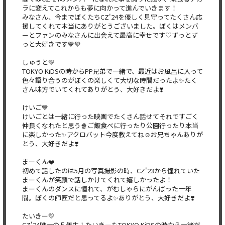
ラに変えてこれからも夢に向かって進んでいきます！
みなさん、今までぼくたちCZ'24を優しく見守ってたくさん応
援してくれて本当にありがとうございました。ぼくはメンバ
ーとフ
ァンのみなさんに出会えて最高に幸せです♡ずっとず
っと大好きで
す💙💚
しゅうと💛
TOKYO KiDSの時からPP兄弟で一緒で、最近はお風呂に入って
色々語
り合うのがぼくの楽しくて大切な時間だったよ✨
たく
さん味方でいてくれてありがとう、大好きだよ❣️
けいご💙
けいごとは一緒に行った映画でたくさん話せてそれですごく
仲良く
なれたと思う🍿ご飯食べに行ったり公園行ったり本当
に楽しかった
✨アクロバット今度教えてね☺️お兄ちゃんありが
とう、大好きだ
よ❣️
まーくん❤️
初めて話したのは5月の写真撮影の時、CZ'23から憧れていた
まーくんが笑顔で話しかけてくれて嬉しかったよ！
まーくんのダンスに憧れて、がむしゃらにがんばった一年
間。ぼく
の師匠だと思ってるよ✨ありがとう、大好きだよ❣️
たいきー💛
CZ'24唯一の５年生！たいきーもTOKYO KiDSの時から一緒だ