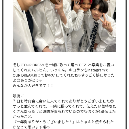
そしてOUR DREAMを一緒に歌って踊ってCZ'24卒業をお祝い
してくれ
たハルヒん、いっくん。キヨランもInstagramで
OUR DREAM踊ってお祝いしてくれたね✨すっごく嬉しかった
よ😍あ
りがとう✨
みんなが大好きです！！
最後に
昨日も特典会に会いに来てくれてありがとうございました😊
ずっと並んでくれて、一緒に撮ってくれて、伝えたい気持ちた
くさ
んあったけど時間が限られていたので💦ぼくが1番伝えた
かったこ
と、
『一年間ありがとうございました！』はちゃんと伝えられた
かなっ
て思います😭✨