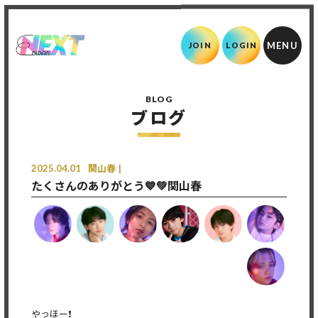
JOIN
LOGIN
BLOG
ブログ
2025.04.01
関山春
たくさんのありがとう💙💚関山春
やっほー❗️