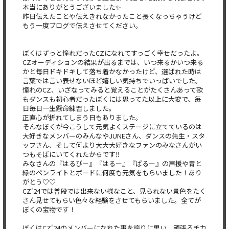
本当にありがとうございました✨
昨日伝えたことや伝えきれなかったこと長くなっちゃうけど
もう一
度ブログで伝えさせてください。
ぼくはずっと憧れだったCZになれてすっごく幸せだったよ。
CZオーディションの結果が出るまでは、いつ来るかいつ来る
かと
毎日ドキドキして落ち着かなかったけど、選ばれた時は
言葉では言
い表せないほど嬉しい気持ちでいっぱいでした。
憧れのCZ、いざなってみると覚えることがたくさんあって歌
もダ
ンスも初心者だったぼくには思ってた以上に大変で、毎
日毎日一生
懸命練習しました。
正直心が折れてしまう日もありました。
そんなぼくが今こうして元気よくステージに立てているのは
大好き
なメンバーのみんなやJUNEさん、ダンスの先生・スタ
ッフさん
、そして何より大大大好きなファンのみなさんがい
つもそばにいて
くれたからです‼️
みなさんの『はるぴー』『はるー』『ぱるー』の声援や青と
緑のペ
ンライトとボードに何度も元気をもらいました！あり
がとう♡♡
CZ'24では普段では出来ない様なこと、見られない景色をたく
さん見せてもらい色々な経験をさせてもらいました。
全てが
ぼくの宝物です！
ぼくはCZ'24のメンバーになれた事を誇りに思い、頑張るチカ