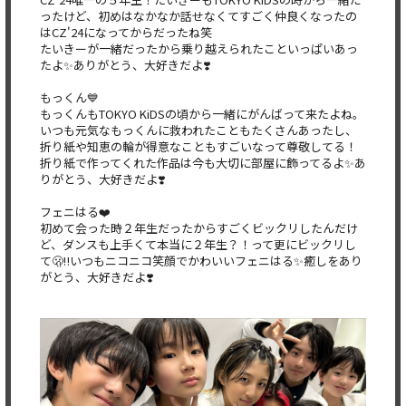
ったけど、初めはなかなか話せなくてすご
く仲良くなったの
はCZ'24になってからだったね笑
たいきーが一緒だったから乗り越えられたこといっぱいあっ
たよ✨
ありがとう、大好きだよ❣️
もっくん💙
もっくんもTOKYO KiDSの頃から一緒にがんばって来たよね。
いつも元気なもっく
んに救われたこともたくさんあったし、
折り紙や知恵の輪が得意な
こともすごいなって尊敬してる！
折り紙で作ってくれた作品は今も
大切に部屋に飾ってるよ✨あ
りがとう、大好きだよ❣️
フェニはる❤️
初めて会った時２年生だったからすごくビックリしたんだけ
ど、ダ
ンスも上手くて本当に２年生？！って更にビックリし
て🫢‼️いつ
もニコニコ笑顔でかわいいフェニはる✨癒しをあり
がとう、大好き
だよ❣️