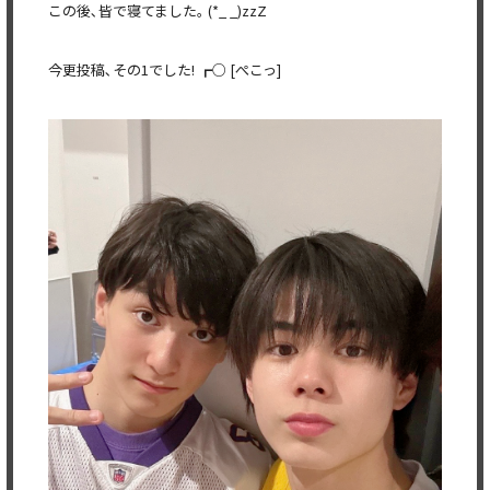
この後､皆で寝てました｡ (*_ _)zzZ
今更投稿､その1でした! ┏○ [ぺこっ]