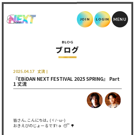
JOIN
LOGIN
BLOG
ブログ
2025.04.17
丈流
『EBiDAN NEXT FESTIVAL 2025 SPRING』 Part
1 丈流
皆さん､こんにちは｡ (ヾﾉ･ω･)
おきえびのじょーるです! ✈️ 😴 🌳