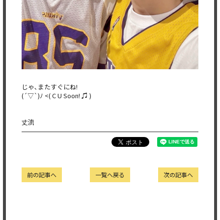
じゃ､またすぐにね!
(´▽`)ﾉ <( C U Soon! ♫ )
丈流
前の記事へ
一覧へ戻る
次の記事へ