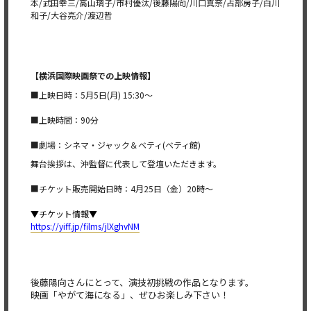
本/武田幸三/高山璃子/市村優汰/後藤陽向/川口真奈/占部房子/白川
和子/大谷亮介/渡辺哲
【横浜国際映画祭での上映情報】
■上映日時：5月5日(月) 15:30～
■上映時間：90分
■劇場：シネマ・ジャック＆ベティ(ベティ館)
舞台挨拶は、沖監督に代表して登壇いただきます。
■チケット販売開始日時：4月25日（金）20時〜
▼チケット情報▼
https://yiff.jp/films/jlXghvNM
後藤陽向さんにとって、演技初挑戦の作品となります。
映画「やがて海になる」、ぜひお楽しみ下さい！