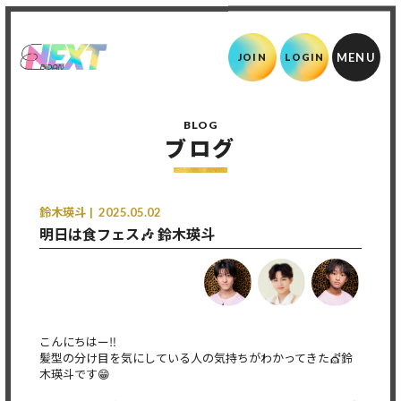
JOIN
LOGIN
BLOG
ブログ
鈴木瑛斗
2025.05.02
明日は食フェス🎶 鈴木瑛斗
こんにちはー‼️
髪型の分け目を気にしている人の気持ちがわかってきた💇鈴
木瑛斗です😁