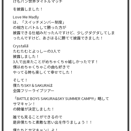
けもパン世界タイトルマッチ
を披露しました！
Love Me Madly
は、「スイッチメンバー制度｣
の相方とバトルして勝った方が
披露できる仕組みだったんですけど、少しグダグダしてしま
ったんですけど、あさはるに勝てて披露できました！
Crystalは
たむたむとよっしーの3人で
披露しました！
3人で出来たことがめちゃくちゃ嬉しかったです！
僕はめちゃくちゃこの曲も好きで
やってる時も楽しくて幸せでした！
そして！
僕たちSKY＆SAKURAは
全国フリーライブツアー
「BATTLE BOYS SAKURA&SKY SUMMER CAMP!!!」略して
サマキャン！
の開催が決定しました！
誰でも見ることができるので
是非僕たちと素敵な思い出を作りましょう！！
僕たちとサマキャンしよ！