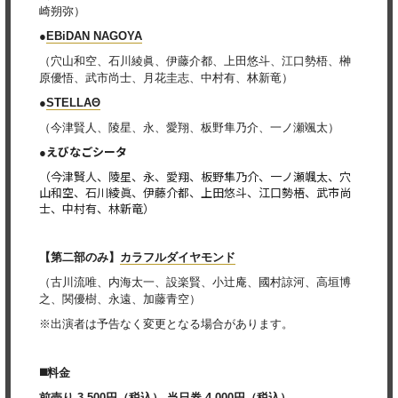
崎朔弥）
●
EBiDAN NAGOYA
（穴山和空、石川綾眞、伊藤介都、上田悠斗、江口勢梧、榊
原優悟、武市尚士、月花圭志、中村有、林新竜）
●
STELLAΘ
（今津賢人、陵星、永、愛翔、板野隼乃介、一ノ瀬颯太）
えびなごシータ
●
（今津賢人、陵星、永、愛翔、板野隼乃介、一ノ瀬颯太、穴
山和空、石川綾眞、伊藤介都、上田悠斗、江口勢梧、武市尚
士、中村有、林新竜）
【第二部のみ】
カラフルダイヤモンド
（古川流唯、内海太一、設楽賢、小辻庵、國村諒河、高垣博
之、関優樹、永遠、加藤青空）
※出演者は予告なく変更となる場合があります。
◼️料金
前売り 3,500円（税込） 当日券 4,000円（税込）