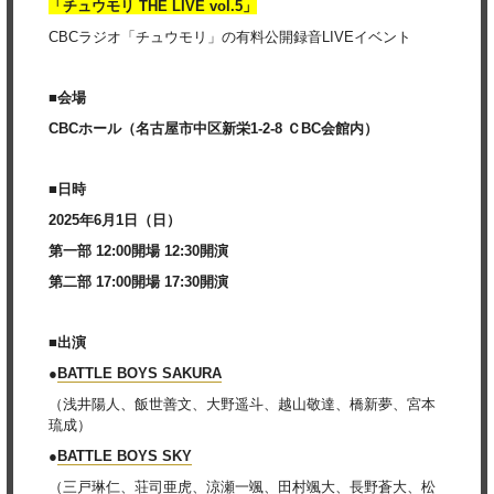
「チュウモリ THE LIVE vol.5」
CBCラジオ「チュウモリ」の有料公開録音LIVEイベント
■会場
CBCホール（名古屋市中区新栄1-2-8 ＣBC会館内）
■日時
2025年6月1日（日）
第一部 12:00開場 12:30開演
第二部 17:00開場 17:30開演
■出演
●
BATTLE BOYS SAKURA
（浅井陽人、飯世善文、大野遥斗、越山敬達、橋新夢、宮本
琉成）
●
BATTLE BOYS SKY
（三戸琳仁、荘司亜虎、涼瀬一颯、田村颯大、長野蒼大、松