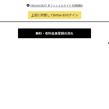
EBiDAN NEXT オフィシャルサイト 利用規約
上記に同意してBitfan IDログイン
無料・有料会員登録の流れ