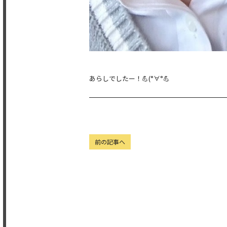
あらしでしたー！💪(°∀°💪
前の記事へ