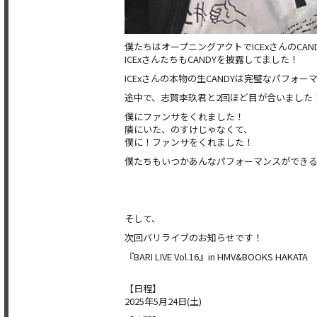
僕たちはオープニングアクトでICExさんのCA
ICExさんたちもCANDYを披露してました！
ICExさんの本物の生CANDYは完璧なパフ
途中で、志賀李玖君と2回ほど目が合いました
僕にファンサをくれました！
隣にいた、のすけじゃなくて、
僕に！ファンサをくれました！
僕たちもいつかあんなパフォーマンスができ
そして、
次回バリライブのお知らせです！
『BARI LIVE Vol.16』in HMV&BOOKS HAKATA
【日程】
2025年5月24日(土)