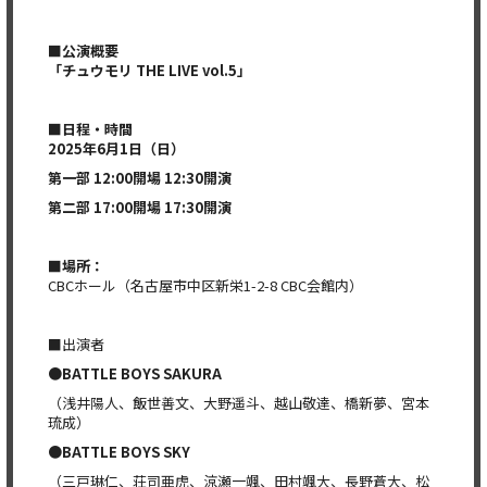
■公演概要
「チュウモリ THE LIVE vol.5」
■日程・時間
2025
年6月1日（日）
第一部 12:00開場 12:30開演
第二部 17:00開場 17:30開演
■場所：
CBCホール（名古屋市中区新栄1-2-8 CBC会館内）
■出演者
●BATTLE BOYS SAKURA
（浅井陽人、飯世善文、大野遥斗、越山敬達、橋新夢、宮本
琉成）
●BATTLE BOYS SKY
（三戸琳仁、荘司亜虎、涼瀬一颯、田村颯大、長野蒼大、松