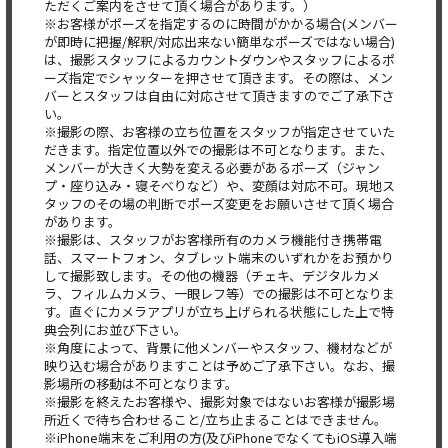
ただくご案内をさせて頂く場合があります。）
※お客様がポーズを指定するのに時間がかかる場合(メンバー
が即時に把握/解釈/対応出来ない簡単なポーズではない場合)
は、撮影スタッフによるカウントダウンやスタッフによるポ
ーズ指定でシャッターを押させて頂きます。その際は、メン
バーとスタッフは自由に対応させて頂きますのでご了承下さ
い。
※撮影の際、お客様の立ち位置をスタッフが指定させていた
だきます。指定位置以外での撮影は不可となります。また、
メンバーが大きく大勢を変える必要があるポーズ（ジャン
プ・座り込み・寝そべりなど）や、変顔は対応不可。現地ス
タッフのその場の判断でポーズ変更をお願いさせて頂く場合
があります。
※撮影は、スタッフがお客様所有のカメラ機能付き携帯電
話、スマートフォン、タブレット端末のいずれかをお預かり
して撮影致します。その他の機器（チェキ、デジタルカメ
ラ、フィルムカメラ、一眼レフ等）での撮影は不可となりま
す。直ぐにカメラアプリが立ち上げられる状態にした上で特
典会列にお並び下さい。
※角度によって、背景に他メンバーやスタッフ、機材などが
映り込む場合がありますことは予めご了承下さい。なお、撮
影場所の移動は不可となります。
※撮影を終えたお客様や、撮影対象ではないお客様が撮影場
所近くで待ち合わせること/立ち止まることはできません。
※iPhone端末をご利用の方(及びiPhoneでなくてもiOS導入端