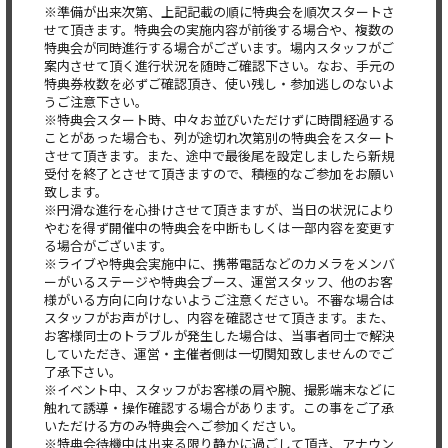
※準備が出来次第、上記記載の順に特典会を順次スタートさ
せて頂きます。特典会の実施内容が前後する場合や、複数の
特典会が同時進行する場合がございます。場内スタッフがご
案内させて頂く進行状況を随時ご確認下さい。なお、手元の
特典券枚数を必ずご確認頂き、使い残し・参加逃しのないよ
うご注意下さい。
※特典会スタート時、中々お並びいただけずに時間経過する
ことがあった場合も、列が途切れ次第別の特典会をスタート
させて頂きます。また、途中で最後尾を設定しましたら新規
受付を終了とさせて頂きますので、積極的なご参加をお願い
致します。
※円滑な進行を心掛けさせて頂きますが、当日の状況により
やむを得ず開催中の特典会を中断もしくは一部内容を変更す
る場合がございます。
※ライブや特典会実施中に、携帯電話などのカメラをメンバ
ーがいるステージや特典会ブース、運営スタッフ、他のお客
様がいる方向に向けないようご注意ください。不審な場合は
スタッフがお声がけし、内容を確認させて頂きます。また、
お客様同士のトラブルが発生した場合は、当事者同士で解決
していただき、運営・主催者側は一切関知致しませんのでご
了承下さい。
※イベント中、スタッフがお客様の肩や腕、撮影端末などに
触れて誘導・操作確認する場合があります。この事をご了承
いただける方のみ特典会へご参加ください。
※特典会待機中は出来る限り静かに過ごして頂き、アナウン