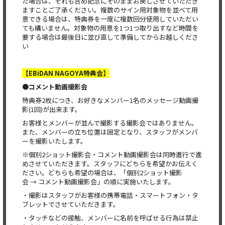
た場合は、それも含め記念にそのままお戻しさせていただき
ますことご了承ください。複数のサイン用対象物を並べて用
意できる場合は、特典券を一度に複数回分使用していただい
ても構いません。対象物の用意を1つ1つ取り出すなど時間を
要する場合は最後日に並び直して準備してからお越しくださ
い
【EBiDAN NAGOYA特典会】
●コメント動画撮影会
特典券2枚につき、お好きなメンバー1名のメッセージ動画撮
影(1回)が出来ます。
お客様とメンバーが並んで撮影する撮影会ではありません。
また、メンバーの立ち位置は固定となり、スタッフがメンバ
ーを撮影いたします。
※個別2ショット撮影会・コメント動画撮影会は同時進行で進
めさせていただきます。スタッフにどちらを希望かお伝えく
ださい。どちらも希望の場合は、「個別2ショット撮影
会 → コメント動画撮影会」の順に実施いたします。
・撮影はスタッフがお客様の携帯電話・スマートフォン・タ
ブレットでさせていただきます。
・タッチなどの接触、メンバーに名前を呼ばせる行為は禁止