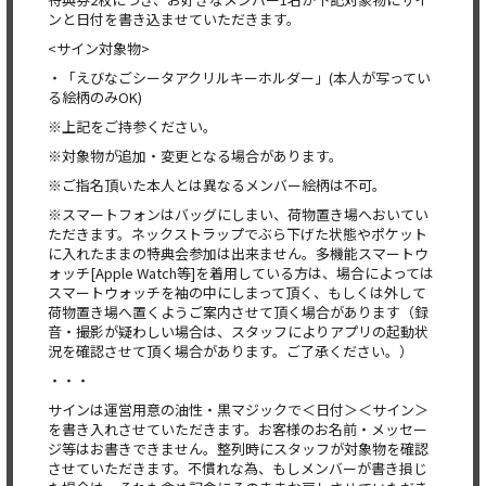
ンと日付を書き込ませていただきます。
<サイン対象物>
・「えびなごシータアクリルキーホルダー」(本人が写ってい
る絵柄のみOK)
※上記をご持参ください。
※対象物が追加・変更となる場合があります。
※ご指名頂いた本人とは異なるメンバー絵柄は不可。
※スマートフォンはバッグにしまい、荷物置き場へおいてい
ただきます。ネックストラップでぶら下げた状態やポケット
に入れたままの特典会参加は出来ません。多機能スマートウ
ォッチ[Apple Watch等]を着用している方は、場合によっては
スマートウォッチを袖の中にしまって頂く、もしくは外して
荷物置き場へ置くようご案内させて頂く場合があります（録
音・撮影が疑わしい場合は、スタッフによりアプリの起動状
況を確認させて頂く場合があります。ご了承ください。）
・・・
サインは運営用意の油性・黒マジックで＜日付＞＜サイン＞
を書き入れさせていただきます。お客様のお名前・メッセー
ジ等はお書きできません。整列時にスタッフが対象物を確認
させていただきます。不慣れな為、もしメンバーが書き損じ