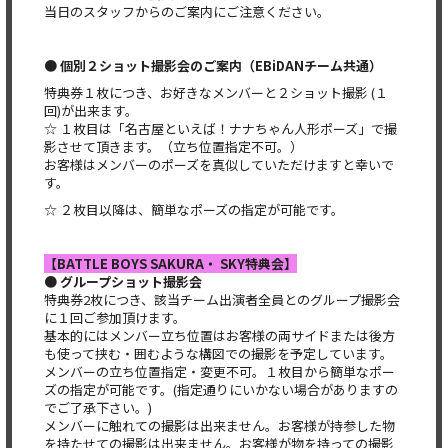
当日のスタッフからのご案内にご注意ください。
● 個別２ショット撮影会のご案内（EBiDANチーム共通）
特典券１枚につき、お好きなメンバーと２ショット撮影 (１
回)が出来ます。
☆ １枚目は「名古屋といえば！ナナちゃん人形ポーズ」で撮
影させて頂きます。（立ち位置指定不可。）
お客様はメンバーのポーズを真似していただけますと幸いで
す。
☆ ２枚目以降は、簡単なポーズの指定が可能です。
【BATTLE BOYS SAKURA・ SKY特典会】
●
グループショット撮影会
特典券2枚につき、該当チーム出演者全員とのグループ撮影会
に１回ご参加頂けます。
基本的にはメンバー立ち位置はお客様の両サイドまたは後方
も使って挟む・囲むような構図での撮影を予定しています。
メンバーの立ち位置指定・変更不可。１枚目から簡単なポー
ズの指定が可能です。(指定通りにいかない場合がありますの
でご了承下さい。)
メンバーに触れての撮影は出来ません。お客様が持参した物
を持たせての撮影は出来ません。お客様が物を持っての撮影