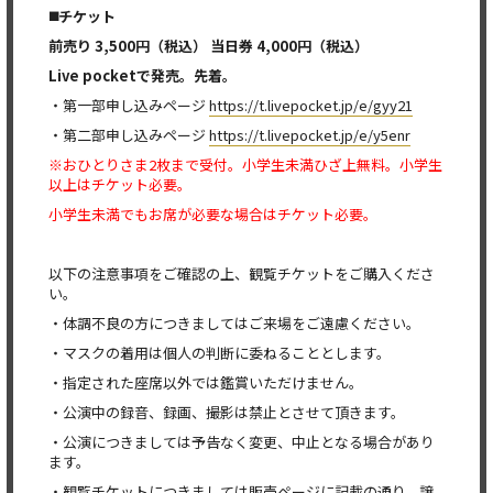
◼️
チケット
前売り 3,500円（税込） 当日券 4,000円（税込）
Live pocket
で発売。先着。
・第一部申し込みページ
https://t.livepocket.jp/e/gyy21
・第二部申し込みページ
https://t.livepocket.jp/e/y5enr
※おひとりさま2枚まで受付。小学生未満ひざ上無料。小学生
以上はチケット必要。
小学生未満でもお席が必要な場合はチケット必要。
以下の注意事項をご確認の上、観覧チケットをご購入くださ
い。
・体調不良の方につきましてはご来場をご遠慮ください。
・マスクの着用は個人の判断に委ねることとします。
・指定された座席以外では鑑賞いただけません。
・公演中の録音、録画、撮影は禁止とさせて頂きます。
・公演につきましては予告なく変更、中止となる場合があり
ます。
・観覧チケットにつきましては販売ページに記載の通り、譲