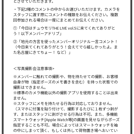
とさせていただきます。
・下記2種のコメントの中からお選びいただけます。カメラを
スタッフに渡す際にコメントの種類をお伝えください。複数
回参加される場合は一度にまとめてお伝えください。
①「今日はチュウモリTHE LIVE vol.5に来てくれてありがと
う！以下メンバーアドリブ」
②「地元の方言を使ったメンバーオリジナル一言コメント！
（今日来てくれてありがとう！会えてでら嬉しかったよ。ま
た名古屋にきてちょー！ など）」
＜写真撮影会注意事項>
※メンバーに触れての撮影や、物を持たせての撮影、お客様
自身が物（指定ポーズのメモ書きを含む）を持った状態での
撮影はできません。
※標準のカメラ機能以外の撮影アプリを使用することは出来
ません。
※スタッフにメモを持たせる行為は対応しておりません。
（スマホに付箋を貼り付けて、撮影するたびに１枚ずつ剥が
す、またはスタッフに剥がさせる行為は不可。また、多機能
スマートウォッチ[Apple Watch等]の画面を見せながらポーズ
指定することも不可。場合によってはスマートウォッチを袖
の中にしまって頂く、もしくは外して荷物置き場へおいてい