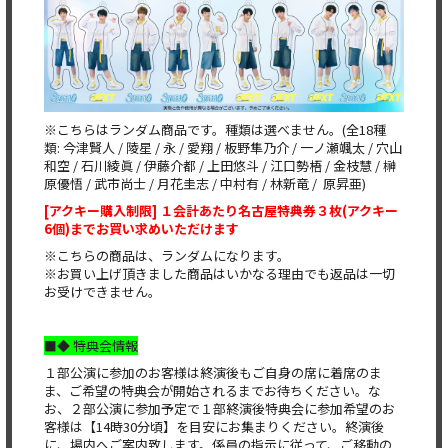
※こちらはランダム商品です。種類は選べません。(全18種
類: 今津賢人 / 陵星 / 永 / 愛翔 / 板野隼乃介 / 一ノ瀬颯太 / 穴山
和空 / 石川綾眞 / 伊藤介都 / 上田悠斗 / 江口勢梧 / 金枝慧 / 榊
原優悟 / 武市尚士 / 月花圭志 / 中村有 / 林新竜 / 原昇亜)
[
アクキー購入制限] １会計あたり名古屋特典券３枚(アクキー
6個)までお買い求めいただけます
※こちらの商品は、ランダムになります。
※お買い上げ頂きました商品はいかなる理由でも返品は一切
お受けできません。
■◆ 特典会情報
１部公演に参加のお客様は終演後もご自身の席に着席のま
ま、ご希望の特典会が開始されるまでお待ちください。な
お、２部公演に参加予定で１部終演後特典会に参加希望のお
客様は【14時30分頃】を目安にお集まりください。終演後
に、場内へご案内致します。係員の指示に従って、ご移動の