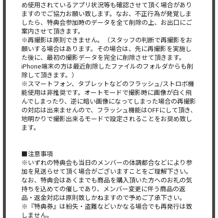
め使用されているアプリ状況等も確認させて頂く場合があり
ますのでご協力お願い致します。なお、不正行為が発覚しま
したら、特典会参加時のデータを全て削除の上、お出口にご
案内させて頂きます。
※再撮影は原則できません。（スタッフの判断で再撮影をお
願いする場合はあります。その場合は、先に再撮影を実施し
た後に、最初の撮影データを完全に削除させて頂きます。
iPhone端末の方は最近削除したファイルのフォルダからも削
除して頂きます。）
※スマートフォン、タブレットなどのフラッシュ/ストロボ機
能使用は非推奨です。オートモードで撮影時に画像が白く飛
んでしまったり、逆に暗い画像になってしまった場合の再撮影
の対応は出来ませんので、フラッシュ機能はOFFにして頂き、
地明かりで撮影出来るモードで設定されることをお奨め致し
ます。
■注意事項
※いずれの特典会も当日のメンバーの体調都合などにより参
加を見送らせて頂く場合がございますことをご理解下さい。
なお、特典会はあくまでも商品を購入頂いた方へのお礼の気
持ちを込めての催しであり、メンバー変更に伴う商品の返
品・返金対応は原則致しかねますので予めご了承下さい。
※『特典券』は紛失・盗難などいかなる場合でも再発行は致
しません。