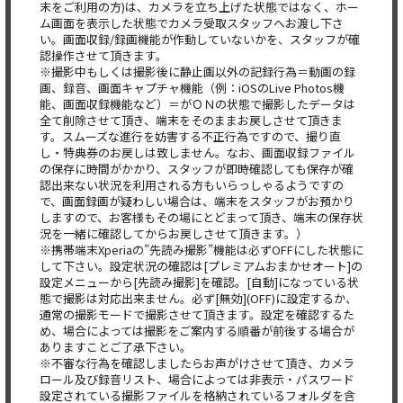
末をご利用の方)は、カメラを立ち上げた状態ではなく、ホー
ム画面を表示した状態でカメラ受取スタッフへお渡し下さ
い。画面収録/録画機能が作動していないかを、スタッフが確
認操作させて頂きます。
※撮影中もしくは撮影後に静止画以外の記録行為＝動画の録
画、録音、画面キャプチャ機能（例：iOSのLive Photos機
能、画面収録機能など）＝がＯＮの状態で撮影したデータは
全て削除させて頂き、端末をそのままお戻しさせて頂きま
す。スムーズな進行を妨害する不正行為ですので、撮り直
し・特典券のお戻しは致しません。なお、画面収録ファイル
の保存に時間がかかり、スタッフが即時確認しても保存が確
認出来ない状況を利用される方もいらっしゃるようですの
で、画面録画が疑わしい場合は、端末をスタッフがお預かり
しますので、お客様もその場にとどまって頂き、端末の保存状
況を一緒に確認してからお戻しさせて頂きます。）
※携帯端末Xperiaの”先読み撮影”機能は必ずOFFにした状態に
して下さい。設定状況の確認は[プレミアムおまかせオート]の
設定メニューから[先読み撮影]を確認。[自動]になっている状
態で撮影は対応出来ません。必ず[無効](OFF)に設定するか、
通常の撮影モードで撮影させて頂きます。設定を確認するた
め、場合によっては撮影をご案内する順番が前後する場合が
ありますことご了承下さい。
※不審な行為を確認しましたらお声がけさせて頂き、カメラ
ロール及び録音リスト、場合によっては非表示・パスワード
設定されている撮影ファイルを格納されているフォルダを含