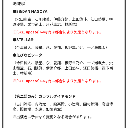
崎朔弥）
●EBiDAN NAGOYA
（穴山和空、石川綾眞、伊藤介都、上田悠斗、江口勢梧、榊
原優悟、武市尚士、月花圭志、林新竜）
※[5/31 update] 中村有は都合により欠席となります。
●STELLAΘ
（今津賢人、陵星、永、愛翔、板野隼乃介、一ノ瀬颯太）
●
えびなごシータ
（今津賢人、陵星、永、愛翔、板野隼乃介、一ノ瀬颯太、穴
山和空、石川綾眞、伊藤介都、上田悠斗、江口勢梧、武市尚
士、林新竜）
※[5/31 update] 中村有は都合により欠席となります。
【第二部のみ】カラフルダイヤモンド
（古川流唯、内海太一、設楽賢、小辻庵、國村諒河、高垣博
之、関優樹、永遠、加藤青空）
※出演者は予告なく変更となる場合があります。