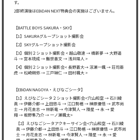
す。
2部終演後はEBiDAN NEXT特典会の実施はございません。
【BATTLE BOYS SAKURA・SKY】
【1】SAKURAグループショット撮影会
【2】SKYグループショット撮影会
【3】個別２ショット撮影会 < 越山敬達 → 橋新夢 → 大野遥
斗 → 宮本琉成 → 飯世善文 → 浅井陽人 >
【4】個別２ショット撮影会< 長野蒼大→ 涼瀬一颯 → 荘司亜
虎 → 松崎朔弥 → 三戸琳仁 → 田村颯大 >
【EBiDAN NAGOYA・えびなごシータ】
【1】えびなごシータ２ショット撮影会<穴山和空 → 石川綾
眞 → 伊藤介都→ 上田悠斗 → 江口勢梧 → 榊原優悟 → 武市尚
士 → 月花圭志 → 林新竜 → 今津賢人 → 陵星 → 永 → 愛
翔 → 板野隼乃介 → 一ノ瀬颯太>
【2】えびなごシータアクキーサイン会<穴山和空 → 石川綾
眞 → 伊藤介都→ 上田悠斗 → 江口勢梧 → 榊原優悟 → 武市尚
士 → 月花圭志 → 林新竜 → 今津賢人 → 陵星 → 永 → 愛