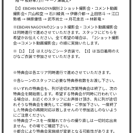
翔 → 板野隼乃介 → 一ノ瀬颯太>
【3】EBiDAN NAGOYA個別２ショット撮影会・コメント動画
撮影会< 穴山和空 → 石川綾眞 → 伊藤介都→ 上田悠斗 → 江口
勢梧 → 榊原優悟 → 武市尚士 → 月花圭志 → 林新竜 >
※EBiDAN NAGOYAの2ショット撮影会・コメント動画撮影会
は同時進行で進めさせていただきます。スタッフにどちらを
希望かお伝えください。全て希望の場合は、「2ショット撮影
会→コメント動画撮影会」の順に実施いたします。
※【1】【2】はえびなごシータ衣装で、【3】は当日着用のえ
びなご衣装で参加させていただきます。
※特典会は各エリア同時進行で進めさせていただきます。
※各レーンのスタッフに必要な特典券枚数をお渡し下さい。
※いずれの特典会も、列が途切れ次第特典会は終了し、次の
特典会を開始致します。希望する特典会が同時に行われてい
る場合は、お近くのスタッフにお声掛け頂き、先に列が途切
れそうな特典会を優先してご移動・ご参加下さい。一度終了
した特典会の再開対応は致しませんので参加逃しのないよう
にご注意ください。
※特典会ブースを一度離れてからの撮り直しは一切対応出来
ません。その場でご確認下さい。
※都合により特典会実施順が変更となる可能性があります。