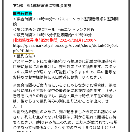
▼1部 ※1部終演後に特典会実施
■先行物販
＜集合時間＞ 10時00分～ パスマーケット整理番号順に整列開
始
＜集合場所＞ CBCホール 正面エントランス付近
＜販売時間＞ 10時15分頃物販開始～12時00分
[物販整理券 事前配付期間] 2025/5/26(月) 19:00～
https://passmarket.yahoo.co.jp/event/show/detail/02kj0ek
p0vf41.html
＜整列方法＞
パスマーケットにて事前配布する整理券に記載の整理番号を
目安に順番にお声掛けし、整列対応させて頂きます。スタッ
フのお声がけが届かない可能性がありますので、早い番号を
お持ちのお客様は特に入口付近にお集まりください。
※集合時間のご案内時にいらっしゃらなかった場合は、整理
番号に関わらず整列途中の最後尾にお並び頂きます。（早い
番号をお持ちの場合でも、集合・声掛け時点で不在の場合
は、後からきて整列済みの列に割り込むことは出来ませ
ん。）
※割り込み防止のために、列が動きましたら前にお詰めくだ
さい。列にお並びでないお客様は、列から離れて開場をお待
ちください。(割り込み防止のため、ご友人が並ばれている場
合であっても関係なく、列付近での立ち止まりは禁止とさせ