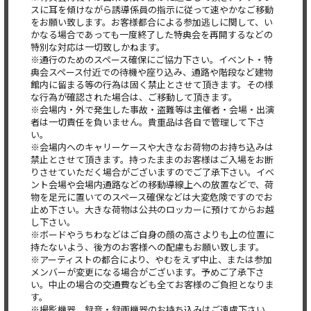
スに耳を傾けながら誘導係員の指示に従って速やかなご移動
をお願い致します。お客様都合による参加逃しに関して、い
かなる場合であっても一度終了した特典会を再開するなどの
特別な対応は一切致しかねます。
※通行のためのスペース確保にご協力下さい。イベント・特
典会スペース付近での待機や座り込み、通路や階段など建物
館内に留まる等の行為は固く禁止とさせて頂きます。その様
な行為が確認された場合は、ご移動して頂きます。
※会場内・外で発生した事故・盗難等は主催者・会場・出演
者は一切責任を負いません。貴重品は各自で管理して下さ
い。
※会場内へのキャリーケースや大きなお荷物のお持ち込みは
禁止とさせて頂きます。持ったままのお客様はご入場をお断
りさせていただく場合がございますのでご了承下さい。イベ
ント会場や会場内通路などの移動導線上への放置などで、荷
物を足元に置いてのスペース確保などは大変危険ですのでお
止め下さい。大きな荷物は公共のロッカーに預けてからお越
し下さい。
※ボードやうちわなどはご自身の顔の高さよりも上の位置に
持たないよう、後方のお客様への配慮もお願い致します。
※アーティストの都合により、やむをえず中止、または参加
メンバーが変更になる場合がございます。予めご了承下さ
い。中止の場合の交通費なども全てお客様のご負担となりま
す。
※撮影機器、録音・録画機器のお持ち込みはご遠慮下さい。