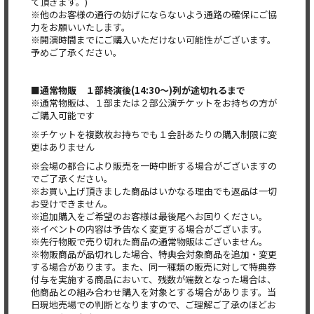
て頂きます。)
※他のお客様の通行の妨げにならないよう通路の確保にご協
力をお願いいたします。
※開演時間までにご購入いただけない可能性がございます。
予めご了承ください。
■通常物販 １部終演後(14:30〜)列が途切れるまで
※通常物販は、１部または２部公演チケットをお持ちの方が
ご購入可能です
※チケットを複数枚お持ちでも１会計あたりの購入制限に変
更はありません
※会場の都合により販売を一時中断する場合がございますの
でご了承ください。
※お買い上げ頂きました商品はいかなる理由でも返品は一切
お受けできません。
※追加購入をご希望のお客様は最後尾へお回りください。
※イベントの内容は予告なく変更する場合がございます。
※先行物販で売り切れた商品の通常物販はございません。
※物販商品が品切れした場合、特典会対象商品を追加・変更
する場合があります。また、同一種類の販売に対して特典券
付与を実施する商品において、残数が端数となった場合は、
他商品との組み合わせ購入を対象とする場合があります。当
日現地売場での判断となりますので、ご理解ご了承のほどお