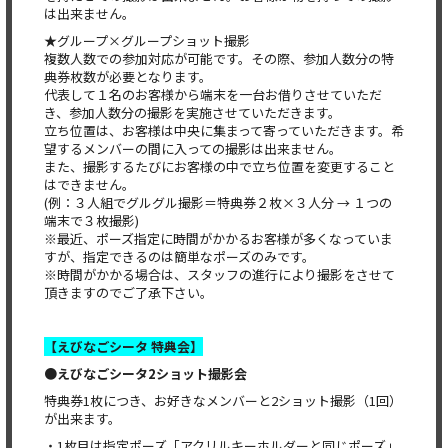
は出来ません。
★グループ×グループショット撮影
複数人数での参加対応が可能です。その際、参加人数分の特
典券枚数が必要となります。
代表して１名のお客様から端末を一台お借りさせていただ
き、参加人数分の撮影を実施させていただきます。
立ち位置は、お客様は中央に集まって寄っていただきます。希
望するメンバーの間に入っての撮影は出来ません。
また、撮影するたびにお客様の中で立ち位置を変更すること
はできません。
(例：３人組でグルグル撮影＝特典券２枚×３人分 → １つの
端末で３枚撮影)
※最近、ポーズ指定に時間がかかるお客様が多くなっていま
すが、指定できるのは簡単なポーズのみです。
※時間がかかる場合は、スタッフの進行により撮影をさせて
頂きますのでご了承下さい。
【えびなごシータ 特典会】
●えびなごシータ2ショット撮影会
特典券1枚につき、お好きなメンバーと2ショット撮影（1回）
が出来ます。
・1枚目は指定ポーズ「アクリルキーホルダーと同じポーズ」