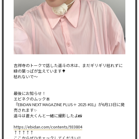
吉祥寺のトークで話した遥斗の木は、まだギリギリ枯れずに
緑の葉
っぱが生えています🌳
枯れないで〜
最後にお知らせ！
エビネクのムック本
『EBiDAN NEXT MAGAZINE PLUS＋ 2025 #01』が6月13日に発
売されます✨
遥斗は蒼大くんと一緒に撮影したよ📸
https://ebidan.com/contents/93
3804
↑↑↑↑↑
ここからぜひチェックしてください‼️