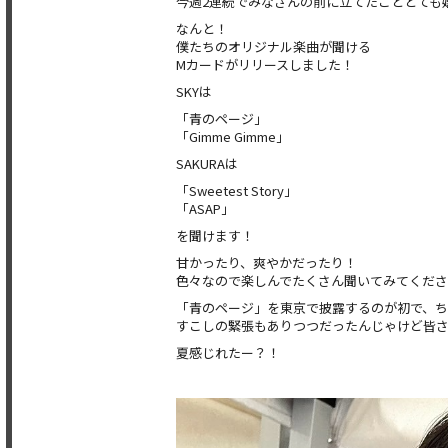
今週2連続でみなさんの前に立てたこととても
なんと！
僕たちのオリジナル楽曲が聞ける
Mカードがリリースしました！
SKYは
「青のページ」
「Gimme Gimme」
SAKURAは
「Sweetest Story」
「ASAP」
を聞けます！
甘かったり、爽やかだったり！
色々なので楽しんでたくさん聞いてみてくださ
「青のページ」を東京で披露するのが初で、
すこしの緊張もありつつだったんじゃけど皆
夏感じれたー？！