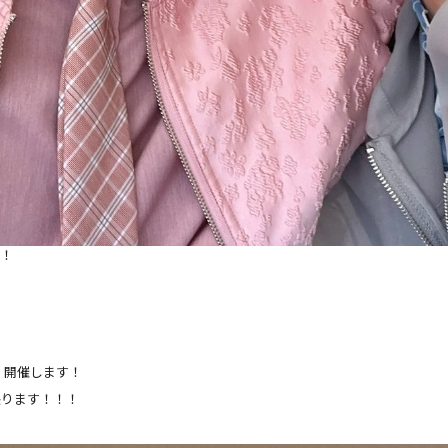
？！
LE -」開催します！
張ります！！！