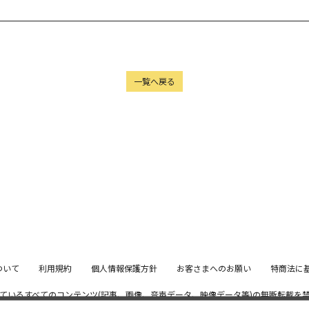
一覧へ戻る
ついて
利用規約
個人情報保護方針
お客さまへのお願い
特商法に
ているすべてのコンテンツ
(記事、画像、音声データ、映像データ等)の無断転載を