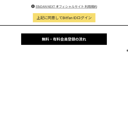
EBiDAN NEXT オフィシャルサイト 利用規約
上記に同意してBitfan IDログイン
無料・有料会員登録の流れ