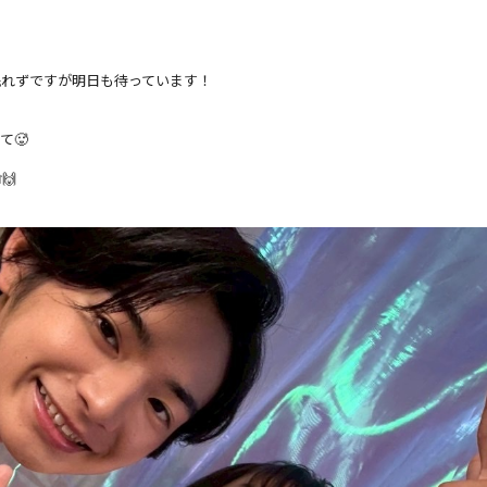
眠れずですが明日も待っています！
て🥵
🙌