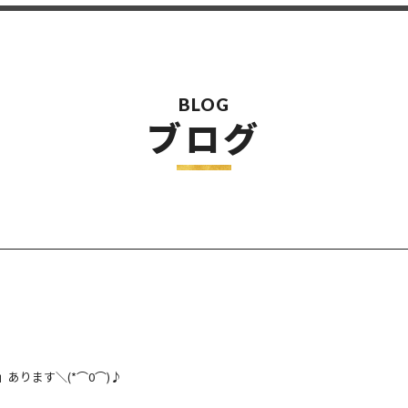
BLOG
ブログ
」あります＼(*⌒0⌒)♪