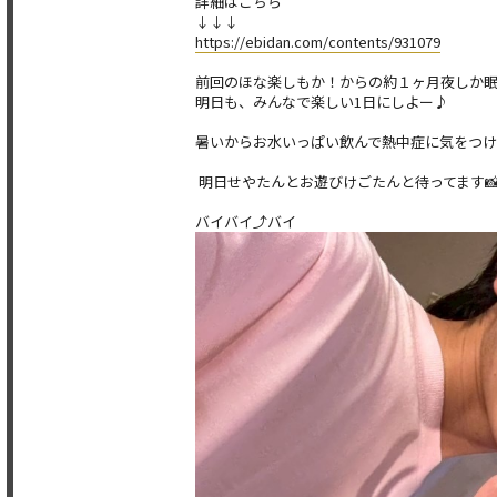
詳細はこちら
↓↓↓
https://ebidan.com/contents/931079
前回のほな楽しもか！からの約１ヶ月夜しか
明日も、みんなで楽しい1日にしよー♪
暑いからお水いっぱい飲んで熱中症に気をつけ
明日せやたんとお遊びけごたんと待ってます📸
バイバイ⤴︎バイ