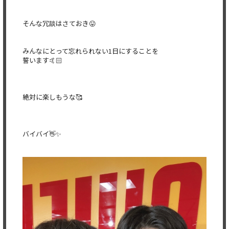
そんな冗談はさておき😛
みんなにとって忘れられない1日にすることを
誓います🤙🏻
絶対に楽しもうな🥰
バイバイ👋✨