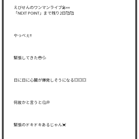
えびせんのワンマンライブ🎤👀
「NEXT POINT」まで残り2日🥰🥰
やっべぇ!!
緊張してきた😳💦
日に日に心臓が爆発しそうになる💥💥💥
何故かと言うと🤔💭
緊張のドキドキあるじゃん💓