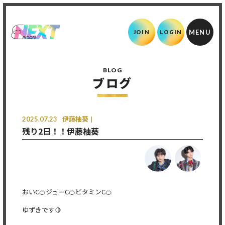
JOIN
LOGIN
BLOG
ブログ
2025.07.23
伊藤柚葵
残り2日！！伊藤柚葵
おいC🍊ジューC🍊ビタミンC🍊
ゆずきです🍋