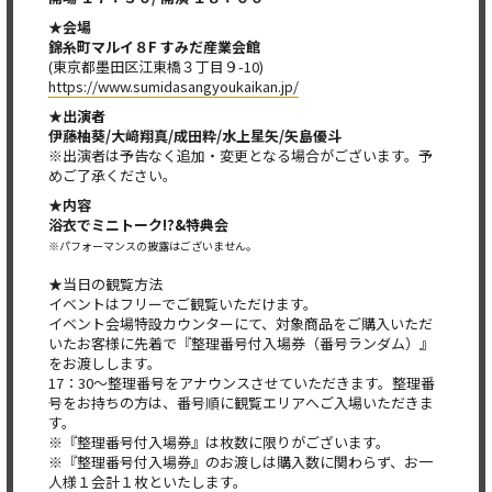
★会場
錦糸町マルイ８F すみだ産業会館
(東京都墨田区江東橋３丁目９-10)
https://www.sumidasangyoukaikan.jp/
★出演者
伊藤柚葵/大﨑翔真/成田粋/水上星矢/矢島優斗
※出演者は予告なく追加・変更となる場合がございます。予
めご了承ください。
★内容
浴衣でミニトーク!?&特典会
※パフォーマンスの披露はございません。
★当日の観覧方法
イベントはフリーでご観覧いただけます。
イベント会場特設カウンターにて、対象商品をご購入いただ
いたお客様に先着で『整理番号付入場券（番号ランダム）』
をお渡しします。
17：30～整理番号をアナウンスさせていただきます。整理番
号をお持ちの方は、番号順に観覧エリアへご入場いただきま
す。
※『整理番号付入場券』は枚数に限りがございます。
※『整理番号付入場券』のお渡しは購入数に関わらず、お一
人様１会計１枚といたします。