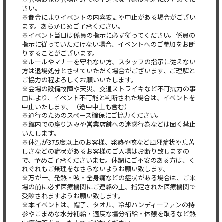
さい。
※都合によりイベントの内容変更や中止がある場合がござい
ます。あらかじめご了承ください。
※イベント当日は係員の指示に必ず従ってください。係員の
指示に従っていただけない場合、イベントへのご参加をお断
りすることがございます。
※ルールやマナーを守れない方、スタッフの指示に従えない
方は退場処分とさせていただく場合がございます、ご理解と
ご協力の程よろしくお願いいたします。
※会場の設備故障や天災、交通ストライキなど不可抗力の事
由により、イベント不可能と判断された場合は、イベントを
中止いたします。（途中中止も含む）
※通行のためのスペース確保にご協力ください。
※館内での座り込みや営業店舗への迷惑行為などは固く禁止
いたします。
※体温が37.5度以上のお客様、発熱や咳など風邪症状や息苦
しさなどの症状があるお客様のご入場はお断り致しますの
で、予めご了承くださいませ。体調にご不安のある方は、く
れぐれもご無理をなさらないようお願い致します。
※万が一、発熱・咳・全身痛などの症状がある場合は、ご来
場の前に必ず医療機関にご連絡の上、指定された医療機関で
受診されますようお願い致します。
※本イベントは、帽子、タオル、冷却ハンディーファンの持
参やこまめな水分補給・適度な塩分補給・休憩を取るなど熱