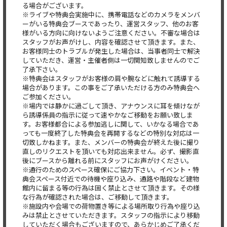
る場合がございます。
※ライブや特典会実施中に、携帯電話などのカメラをメンバ
ーがいる特典会ブースであったり、運営スタッフ、他のお客
様がいる方向に向けないようご注意ください。不審な場合は
スタッフがお声がけし、内容を確認させて頂きます。また、
お客様同士のトラブルが発生した場合は、当事者同士で解決
していただき、運営・主催者側は一切関知致しませんのでご
了承下さい。
※特典会はスタッフがお客様の肩や腕などに触れて誘導する
場合があります。この事をご了承いただける方のみ特典会へ
ご参加ください。
※場内では静かに過ごして頂き、アナウンスに耳を傾けなが
ら誘導係員の指示に従って速やかなご移動をお願い致しま
す。お客様都合による参加逃しに関して、いかなる場合であ
っても一度終了した特典会を再開するなどの特別な対応は一
切致しかねます。また、メンバーの特典会が終えた後に撮り
直しのリクエストを頂いても対応出来ません。必ず、撮影直
後にブースから離れる前にスタッフにお声がけください。
※通行のためのスペース確保にご協力下さい。イベント・特
典会スペース付近での待機や座り込み、通路や階段など建物
館内に留まる等の行為は固く禁止とさせて頂きます。その様
な行為が確認された場合は、ご移動して頂きます。
※施設内や会場での荷物置き等による場所取り行為や座り込
みは禁止とさせていただきます。スタッフの指示により移動
していただく場合もございますので、あらかじめご了承くだ