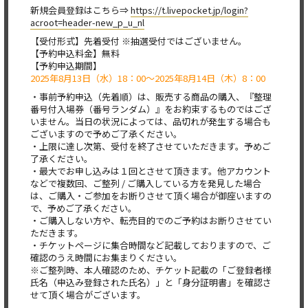
新規会員登録はこちら⇒
https://t.livepocket.jp/login?
acroot=header-new_p_u_nl
【受付形式】先着受付 ※抽選受付ではございません。
【予約申込料金】無料
【予約申込期間】
2025年8月13日（水）18：00～2025年8月14日（木）8：00
・事前予約申込（先着順）は、販売する商品の購入、『整理
番号付入場券（番号ランダム）』をお約束するものではござ
いません。当日の状況によっては、品切れが発生する場合も
ございますので予めご了承ください。
・上限に達し次第、受付を終了させていただきます。予めご
了承ください。
・最大でお申し込みは１回とさせて頂きます。他アカウント
などで複数回、ご整列 / ご購入している方を発見した場合
は、ご購入・ご参加をお断りさせて頂く場合が御座いますの
で、予めご了承ください。
・ご購入しない方や、転売目的でのご予約はお断りさせてい
ただきます。
・チケットページに集合時間など記載しておりますので、ご
確認のうえ時間にお集まりください。
※ご整列時、本人確認のため、チケット記載の「ご登録者様
氏名（申込み登録された氏名）」と「身分証明書」を確認さ
せて頂く場合がございます。