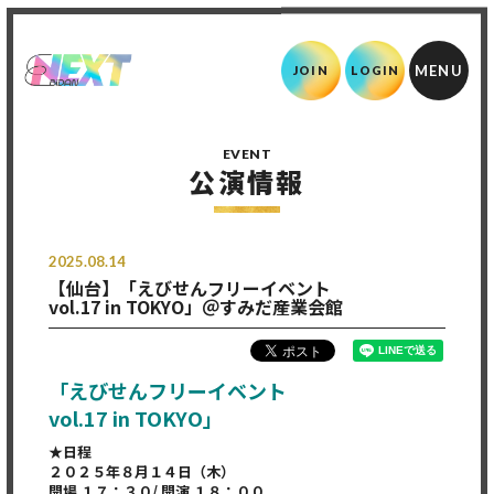
JOIN
LOGIN
EVENT
公演情報
2025.08.14
【仙台】「えびせんフリーイベント
vol.17 in TOKYO」＠すみだ産業会館
「えびせんフリーイベント
vol.17
in
TOKYO」
★日程
２０２５年８月１４日（木）
開場
１７：３０/
開演
１８：００