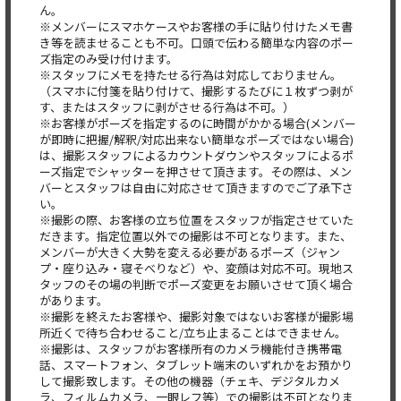
ん。
※メンバーにスマホケースやお客様の手に貼り付けたメモ書
き等を読ませることも不可。口頭で伝わる簡単な内容のポー
ズ指定のみ受け付けます。
※スタッフにメモを持たせる行為は対応しておりません。
（スマホに付箋を貼り付けて、撮影するたびに１枚ずつ剥が
す、またはスタッフに剥がさせる行為は不可。）
※お客様がポーズを指定するのに時間がかかる場合(メンバー
が即時に把握/解釈/対応出来ない簡単なポーズではない場合)
は、撮影スタッフによるカウントダウンやスタッフによるポ
ーズ指定でシャッターを押させて頂きます。その際は、メン
バーとスタッフは自由に対応させて頂きますのでご了承下さ
い。
※撮影の際、お客様の立ち位置をスタッフが指定させていた
だきます。指定位置以外での撮影は不可となります。また、
メンバーが大きく大勢を変える必要があるポーズ（ジャン
プ・座り込み・寝そべりなど）や、変顔は対応不可。現地ス
タッフのその場の判断でポーズ変更をお願いさせて頂く場合
があります。
※撮影を終えたお客様や、撮影対象ではないお客様が撮影場
所近くで待ち合わせること/立ち止まることはできません。
※撮影は、スタッフがお客様所有のカメラ機能付き携帯電
話、スマートフォン、タブレット端末のいずれかをお預かり
して撮影致します。その他の機器（チェキ、デジタルカメ
ラ、フィルムカメラ、一眼レフ等）での撮影は不可となりま