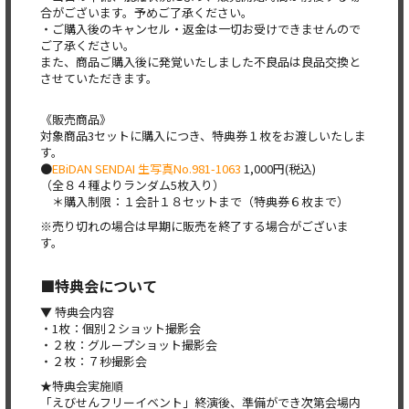
合がございます。予めご了承ください。
・ご購入後のキャンセル・返金は一切お受けできませんので
ご了承ください。
また、商品ご購入後に発覚いたしました不良品は良品交換と
させていただきます。
《販売商品》
対象商品3セットに購入につき、特典券１枚をお渡しいたしま
す。
●
EBiDAN SENDAI 生写真No.981-1063
1,000円(税込)
（全８４種よりランダム5枚入り）
＊購入制限：１会計１８セットまで（特典券６枚まで）
※売り切れの場合は早期に販売を終了する場合がございま
す。
■特典会について
▼ 特典会内容
・1枚：個別２ショット撮影会
・２枚：グループショット撮影会
・２枚：７秒撮影会
★特典会実施順
「えびせんフリーイベント」終演後、準備ができ次第会場内