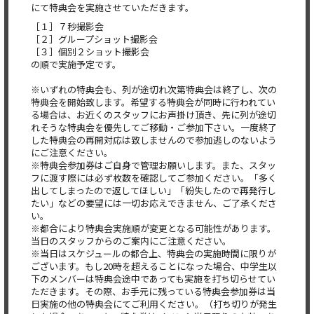
にて特典会を実施させていただきます。
［１］７秒撮影会
［２］グループショット撮影会
［３］個別２ショット撮影会
の順で実施予定です。
※いずれの特典会も、列が途切れ次第特典会は終了し、次の
特典会を開始致します。希望する特典会が同時に行われてい
る場合は、お近くのスタッフにお声掛け頂き、先に列が途切
れそうな特典会を優先してご移動・ご参加下さい。一度終了
した特典会の再開対応は致しませんので参加逃しのないよう
にご注意ください。
※特典会参加券はご自身で管理お願いします。また、スタッ
フに渡す際には必ず枚数を確認してご参加ください。「多く
出してしまったので返してほしい」「紛失したので再発行し
たい」などの要望には一切お応えできません、ご了承くださ
い。
※都合により特典会実施順が変更となる可能性があります。
当日のスタッフからのご案内にご注意ください。
※当日はスケジュールの都合上、特典会の実施時間に限りが
ございます。もし20時を超えることになった場合、中学生以
下のメンバーは特典会途中であっても実施を打ち切らせてい
ただきます。その際、お手元に残っている特典会参加券は当
日実施の他の特典会にてご利用ください。（打ち切りが発生