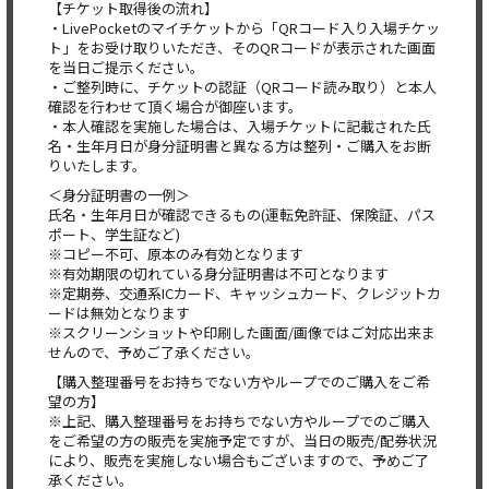
【チケット取得後の流れ】
・LivePocketのマイチケットから「QRコード入り入場チケッ
ト」をお受け取りいただき、そのQRコードが表示された画面
を当日ご提示ください。
・ご整列時に、チケットの認証（QRコード読み取り）と本人
確認を行わせて頂く場合が御座います。
・本人確認を実施した場合は、入場チケットに記載された氏
名・生年月日が身分証明書と異なる方は整列・ご購入をお断
りいたします。
＜身分証明書の一例＞
氏名・生年月日が確認できるもの(運転免許証、保険証、パス
ポート、学生証など)
※コピー不可、原本のみ有効となります
※有効期限の切れている身分証明書は不可となります
※定期券、交通系ICカード、キャッシュカード、クレジットカ
ードは無効となります
※スクリーンショットや印刷した画面/画像ではご対応出来ま
せんので、予めご了承ください。
【購入整理番号をお持ちでない方やループでのご購入をご希
望の方】
※上記、購入整理番号をお持ちでない方やループでのご購入
をご希望の方の販売を実施予定ですが、当日の販売/配券状況
により、販売を実施しない場合もございますので、予めご了
承ください。