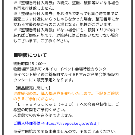
※『整理番号付入場券』の紛失、盗難、破損等いかなる場合
も再発行は致しません。
※「整理番号付入場券」をお持ちであっても集合時間までに
観覧エリア付近にいらっしゃらなかった場合、整理番号にか
かわらず最後尾からのご入場となる可能性がございます。
※『整理番号付入場券』がない場合にも、観覧エリアの内で
あればご観覧可能です。混雑時にはご観覧いただけない場合
もございます、ご了承ください。
■物販について
物販時間 15：00～
物販場所 錦糸町マルイ 6F イベント会場特設カウンター
※イベント終了後は錦糸町マルイ８F すみだ産業会館 特設カ
ウンターにて販売予定となります。
【商品販売に関して】
混雑緩和の為、購入整理券を発行いたします。下記をご確認
のうえご参加ください。
「ＬｉｖｅＰｏｃｋｅｔ（＋ＩＤ）」への会員登録後に、ご
希望の時間をご予約ください。
未登録でのお申込みはできません。
ご購入整理券は⇒
https://t.livepocket.jp/e/8sd_f
※受付開始まで閲覧出来ませんので、予めご了承ください。