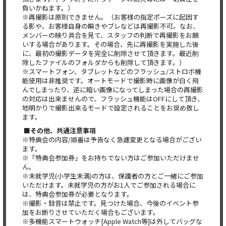
負いかねます。）
※再撮影は原則できません。（お客様の指定ポーズに起因す
る影や、お客様自身の瞬きやブレなどは再撮影不可。なお、
メンバーの映り具合を見て、スタッフの判断で再撮影をお願
いする場合があります。その場合、先に再撮影を実施した後
に、最初の撮影データを完全に削除させて頂きます。最近削
除したファイルのフォルダからも削除して頂きます。）
※スマートフォン、タブレットなどのフラッシュ/ストロボ機
能使用は非推奨です。オートモードで撮影時に画像が白く飛
んでしまったり、逆に暗い画像になってしまった場合の再撮影
の対応は出来ませんので、フラッシュ機能はOFFにして頂き、
地明かりで撮影出来るモードで設定されることをお奨め致し
ます。
■その他、共通注意事項
※特典会の内容/順番は予告なく急遽変更となる場合がござい
ます。
※「特典会参加券」をお持ちでない方はご参加いただけませ
ん。
※未就学児(小学生未満)の方は、保護者の方とご一緒にご参加
いただけます。未就学児の方がお1人でご参加される場合に
は、特典会参加券が必要となります。
※撮影・録音は禁止です。見つけた場合、今後のイベント参
加をお断りさせていただく場合もございます。
※多機能スマートウォッチ[Apple Watch等]は外してバッグな