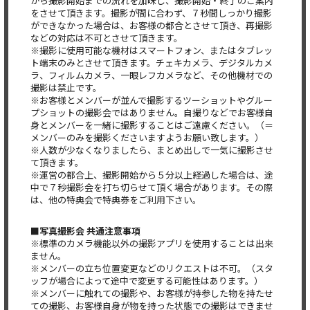
から撮影開始までの流れを加味し、撮影開始・終了のご案内
をさせて頂きます。撮影が間に合わず、７秒間しっかり撮影
ができなかった場合は、お客様の都合とさせて頂き、再撮影
などの対応は不可とさせて頂きます。
※撮影に使用可能な機材はスマートフォン、またはタブレッ
ト端末のみとさせて頂きます。チェキカメラ、デジタルカメ
ラ、フィルムカメラ、一眼レフカメラなど、その他機材での
撮影は禁止です。
※お客様とメンバーが並んで撮影するツーショットやグルー
プショットの撮影会ではありません。自撮りなどでお客様自
身とメンバーを一緒に撮影することはご遠慮ください。（＝
メンバーのみを撮影くださいますようお願い致します。）
※人数が少なくなりましたら、まとめ出しで一気に撮影させ
て頂きます。
※運営の都合上、撮影開始から５分以上経過した場合は、途
中で７秒撮影会を打ち切らせて頂く場合があります。その際
は、他の特典会で特典券をご利用下さい。
■写真撮影会
共通注意事項
※標準のカメラ機能以外の撮影アプリを使用することは出来
ません。
※メンバーの立ち位置変更などのリクエストは不可。（スタ
ッフが場合によって途中で変更する可能性はあります。）
※メンバーに触れての撮影や、お客様が持参した物を持たせ
ての撮影、お客様自身が物を持った状態での撮影はできませ