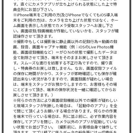
す。直ぐにカメラアプリが立ち上げられる状態にした上で特
典会列にお並び下さい。
※iPhone端末をご利用の方(及びiPhoneでなくてもiOS導入端
末をご利用の方)は、カメラを立ち上げた状態ではなく、ホー
ム画面を表示した状態でカメラ受取スタッフへお渡し下さ
い。画面収録/録画機能が作動していないかを、スタッフが確
認操作させて頂きます。
※撮影中もしくは撮影後に静止画以外の記録行為＝動画の録
画、録音、画面キャプチャ機能（例：iOSのLive Photos機
能、画面収録機能など）＝がＯＮの状態で撮影したデータは
全て削除させて頂き、端末をそのままお戻しさせて頂きま
す。スムーズな進行を妨害する不正行為ですので、撮り直
し・特典券のお戻しは致しません。なお、画面収録ファイル
の保存に時間がかかり、スタッフが即時確認しても保存が確
認出来ない状況がありますので、画面録画が疑わしい場合
は、端末をスタッフがお預かりしますので、お客様もその場
にとどまって頂き、端末の保存状況を一緒に確認してからお
戻しさせて頂きます。）
※何らかの方法により画面収録機能以外での撮影が疑わしい
と現場スタッフが判断した場合は、「起動中のアプリ」を全
て閉じて頂くようお願いする場合があります。何らかの作業
を端末で行っている場合は、列に並ぶ前に、必ず作業内容を
保存してアプリを閉じ、カメラ以外のアプリが起動していな
い状態でお並び下さい。（撮影前に、お客様自身で操作して
頂きます。アプリ終了に伴うデータの紛失等には一切責任を