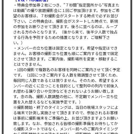
・特典会参加券２枚につき、”７秒間”指定箇所から“写真また
は動画"の撮り放題撮影会に１回ご参加頂けます。参加をご希
望のお客様は、７秒撮影会がスタートする時点で必ずお並び
下さい。この特典会は、撮影会がスタートした時点で、新規
の参加をお断りさせて頂きます。後ろに並べるのは、ループ
される方のみとなります。（後から来て、後半少人数で独占
する行為を予防するための措置となります、ご理解下さ
い。）
・メンバーの立ち位置は固定となります。希望や指定はでき
ません。お客様の撮影立ち位置も順にご案内する位置で固定
とさせて頂きます。ご案内後、撮影場所を変更・移動するこ
とはできません。
・1回の撮影で複数名のお客様を同時にご案内させて頂く予定
です。（1回につきご案内する人数を微調整させて頂くため、
毎回同じ人数であるとは限りません。そのため、希望するメ
ンバーの近くに立つことを目的として整列中の列内で前後入
れ替わる譲り合いや交渉などをされないようお願い致しま
す。念の為、撮影人数調整の他に、不定期でメンバー立ち位
置を入れ替えるなども実施予定です。）
※撮影開始・終了のタイミングは、当日の現場スタッフによ
る端末で計測し実施させて頂きますので、参加されるお客様
は事前に撮影端末をご準備の上、お並び頂きますようお願い
致します。なお、参加される皆様の撮影準備をお待ちしてか
ら撮影スタートではなく、メンバー前へのご案内タイミング