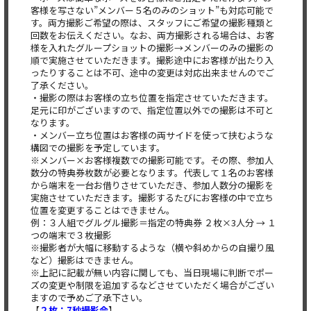
客様を写さない”メンバー５名のみのショット”も対応可能で
す。両方撮影ご希望の際は、スタッフにご希望の撮影種類と
回数をお伝えください。なお、両方撮影される場合は、お客
様を入れたグループショットの撮影→メンバーのみの撮影の
順で実施させていただきます。撮影途中にお客様が出たり入
ったりすることは不可、途中の変更は対応出来ませんのでご
了承ください。
・撮影の際はお客様の立ち位置を指定させていただきます。
足元に印がございますので、指定位置以外での撮影は不可と
なります。
・メンバー立ち位置はお客様の両サイドを使って挟むような
構図での撮影を予定しています。
※メンバー×お客様複数での撮影可能です。その際、参加人
数分の特典券枚数が必要となります。代表して１名のお客様
から端末を一台お借りさせていただき、参加人数分の撮影を
実施させていただきます。撮影するたびにお客様の中で立ち
位置を変更することはできません。
例：３人組でグルグル撮影＝指定の特典券 ２枚×3人分 → １
つの端末で３枚撮影
※撮影者が大幅に移動するような（横や斜めからの自撮り風
など）撮影はできません。
※上記に記載が無い内容に関しても、当日現場に判断でポー
ズの変更や制限を追加するなどさせていただく場合がござい
ますので予めご了承下さい。
【
２枚：7秒撮影会
】