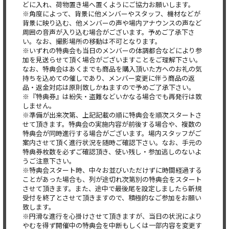
どに入れ、荷物置き場へ置くようにご協力お願いします。
※角度によって、背景に他メンバーやスタッフ、機材などが
背景に映り込む、他メンバーの声や場内アナウンスの声など
周囲の音声が入り込む場合がございます。予めご了承下さ
い。なお、撮影場所の移動は不可となります。
※いずれの特典会も当日のメンバーの体調都合などにより参
加を見送らせて頂く場合がございますことをご理解下さい。
なお、特典会はあくまでも商品を購入頂いた方へのお礼の気
持ちを込めての催しであり、メンバー変更に伴う商品の返
品・返金対応は原則致しかねますので予めご了承下さい。
※『特典券』は紛失・盗難などいかなる場合でも再発行は致
しません。
※準備が出来次第、上記記載の順に特典会を順次スタートさ
せて頂きます。特典会の実施内容が前後する場合や、複数の
特典会が同時進行する場合がございます。場内スタッフがご
案内させて頂く進行状況を随時ご確認下さい。なお、手元の
特典券枚数を必ずご確認頂き、使い残し・参加逃しのないよ
うご注意下さい。
※特典会スタート時、中々お並びいただけずに時間経過する
ことがあった場合も、列が途切れ次第別の特典会をスタート
させて頂きます。また、途中で最後尾を設定しましたら新規
受付を終了とさせて頂きますので、積極的なご参加をお願い
致します。
※円滑な進行を心掛けさせて頂きますが、当日の状況により
やむを得ず開催中の特典会を中断もしくは一部内容を変更す