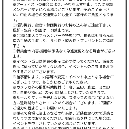
※アーティストの都合により、やむをえず中止、または参加
メンバーが変更になる場合がございます。予めご了承下さ
い。中止の場合の交通費なども全てお客様のご負担となりま
す。
※撮影機器、録音・録画機器のお持ち込みはご遠慮下さい。
撮影・録音・録画は一切禁止です。
※会場に出入りするメンバーや特典会中、撮影はもちろん直
接の手紙の手渡しや、食べ物・飲み物・プレゼントはご遠慮
下さい。
※特典会の内容/順番は予告なく急遽変更となる場合がござい
ます。
※イベント当日は係員の指示に必ず従ってください。係員の
指示に従っていただけない場合、イベントへのご参加をお断
りすることがございます。
※諸事情により、内容等の変更・イベント中止となる場合が
ございますので、あらかじめご了承ください。
※カメラ以外の撮影補助機材（一脚、三脚、脚立、ミニ脚
立、自撮り棒etc）の使用は禁止とさせていただきます。
※ルールやマナーを守れない方、スタッフの指示に従えない
方は退場処分とさせていただく場合がございます、ご理解と
ご協力の程よろしくお願いいたします。
※徹夜で会場に溜まるなどの行為は、近隣住民の方の迷惑と
なりますのでおやめください。徹夜行為を見つけた場合は、
イベントを中止させていただく場合がございます。
※会場および会場付近での不道徳な行為は絶対におやめくだ