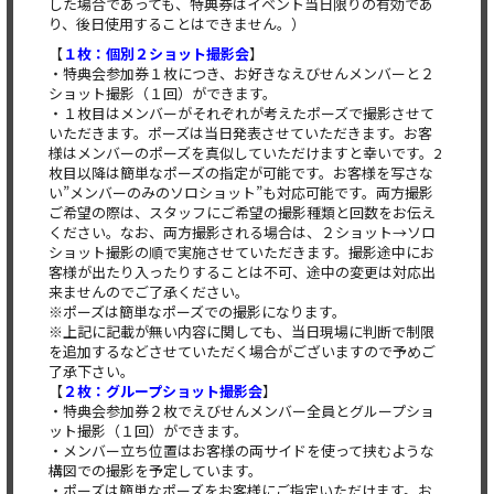
した場合であっても、特典券はイベント当日限りの有効であ
り、後日使用することはできません。）
【
１枚：個別２ショット撮影会
】
・特典会参加券１枚につき、お好きなえびせんメンバーと２
ショット撮影（１回）ができます。
・１枚目はメンバーがそれぞれが考えたポーズで撮影させて
いただきます。ポーズは当日発表させていただきます。お客
様はメンバーのポーズを真似していただけますと幸いです。2
枚目以降は簡単なポーズの指定が可能です。お客様を写さな
い”メンバーのみのソロショット”も対応可能です。両方撮影
ご希望の際は、スタッフにご希望の撮影種類と回数をお伝え
ください。なお、両方撮影される場合は、２ショット→ソロ
ショット撮影の順で実施させていただきます。撮影途中にお
客様が出たり入ったりすることは不可、途中の変更は対応出
来ませんのでご了承ください。
※ポーズは簡単なポーズでの撮影になります。
※上記に記載が無い内容に関しても、当日現場に判断で制限
を追加するなどさせていただく場合がございますので予めご
了承下さい。
【
２枚：グループショット撮影会
】
・特典会参加券２枚でえびせんメンバー全員とグループショ
ット撮影（１回）ができます。
・メンバー立ち位置はお客様の両サイドを使って挟むような
構図での撮影を予定しています。
・ポーズは簡単なポーズをお客様にご指定いただけます。お