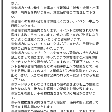
さい。
※会場内・外で発生した事故・盗難等は主催者・会場・出演
者は一切責任を負いません。貴重品は各自で管理して下さ
い。
※会場へのお問い合わせはお控えください。イベント中止の
原因になります。
※会場は商業施設内となります。イベントに参加されないお
客様も多数いらっしゃいます。他のお客さまのご迷惑になら
ないようご注意ください.どうぞご留意願います。
※会場内にロッカーやクロークはございません。手荷物の管
理は自己責任にてお願いいたします。
※会場内へのキャリーケースや大きなお荷物のお持ち込みは
禁止とさせて頂きます。持ったままのお客様はご入場をお断
りさせていただく場合がございますのでご了承下さい。イベ
ント会場や会場内通路などの移動導線上への放置などで、荷
物を足元に置いてのスペース確保などは大変危険ですのでお
止め下さい。大きな荷物は公共のロッカーに預けてからお越
し下さい。
※ボードやうちわなどはご自身の顔の高さよりも上の位置に
持たないよう、後方のお客様への配慮もお願い致します。
※安全を考慮し、手荷物検査をさせて頂く場合がございま
す。
※手荷物検査を実施させて頂く場合は、係員の指示に従って
頂きます様お願いいたします
※会場周辺での徹夜等の行為は、固くお断りしております。