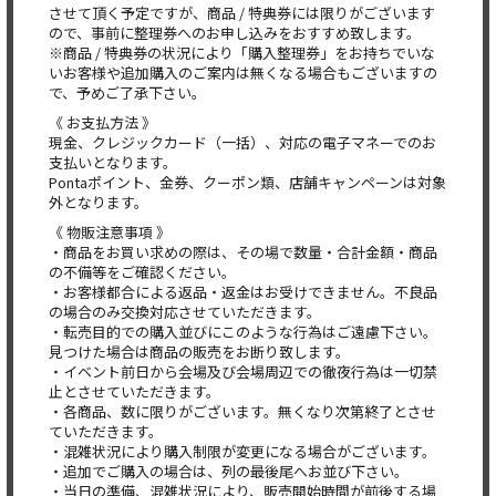
させて頂く予定ですが、商品 / 特典券には限りがございます
ので、事前に整理券へのお申し込みをおすすめ致します。
※商品 / 特典券の状況により「購入整理券」をお持ちでいな
いお客様や追加購入のご案内は無くなる場合もございますの
で、予めご了承下さい。
《 お支払方法 》
現金、クレジックカード（一括）、対応の電子マネーでのお
支払いとなります。
Pontaポイント、金券、クーポン類、店舗キャンペーンは対象
外となります。
《 物販注意事項 》
・商品をお買い求めの際は、その場で数量・合計金額・商品
の不備等をご確認ください。
・お客様都合による返品・返金はお受けできません。不良品
の場合のみ交換対応させていただきます。
・転売目的での購入並びにこのような行為はご遠慮下さい。
見つけた場合は商品の販売をお断り致します。
・イベント前日から会場及び会場周辺での徹夜行為は一切禁
止とさせていただきます。
・各商品、数に限りがございます。無くなり次第終了とさせ
ていただきます。
・混雑状況により購入制限が変更になる場合がございます。
・追加でご購入の場合は、列の最後尾へお並び下さい。
・当日の準備、混雑状況により、販売開始時間が前後する場