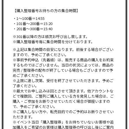
【購入整理番号お持ちの方の集合時間】
・1～100番＝14:55
・101番～200番＝15:20
・201番～300番＝15:40
※301番以降の方は順次お呼び出し致します。
※購入整理番号毎に集合時間を分けております。
※上記は集合時間の目安になります。前後する場合がござい
ますので、予めご了承ください。
※事前予約申込（先着順）は、販売する商品の購入をお約束
するものではございません。当日の状況によっては、商品の
完売 / 整理券の配布が終了している場合もございますので予
めご了承ください。
※上限に達し次第、受付を終了させていただきます。予めご
了承ください。
※最大でお申し込みは回とさせて頂きます。他アカウントな
どで複数回、ご整列ご購入している方を発見した場合は、ご
購入・ご参加をお断りさせていただく場合が御座いますの
で、予めご了承ください。
※ご購入しない方や、転売目的でのご予約はお断りさせてい
ただきます。
※イベント当日「購入整理券」をお持ちでいないお客様や追
加購入をご希望のお客様は購入整理券の呼び出し後にご案内