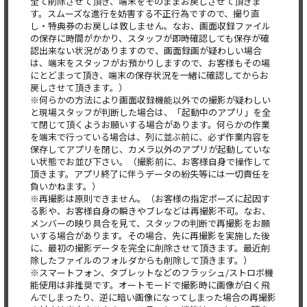
全て削除させて頂き、
端末をそのままお戻しさせて頂きま
す。
スムーズな進行を妨害する不正行為ですので、撮り直
し・
特典券のお戻しは致しません。なお、
画面収録ファイル
の保存に時間がかかり、
スタッフが即時確認しても保存が確
認出来ない状況がありますので
、画面録画が疑わしい場合
は、
端末をスタッフがお預かりしますので、
お客様もその場
にとどまって頂き、
端末の保存状況を一緒に確認してからお
戻しさせて頂きます。）
※
何らかの方法により画面収録機能以外での撮影が疑わしい
と現場ス
タッフが判断した場合は、「起動中のアプリ」
を全
て閉じて頂くようお願いする場合があります。
何らかの作業
を端末で行っている場合は、列に並ぶ前に、
必ず作業内容を
保存してアプリを閉じ、
カメラ以外のアプリが起動していな
い状態でお並び下さい。（
撮影前に、お客様自身で操作して
頂きます。
アプリ終了に伴うデータの紛失等には一切責任を
負いかねます。）
※再撮影は原則できません。（
お客様の指定ポーズに起因す
る影や、
お客様自身の瞬きやブレなどは再撮影不可。なお、
メンバーの映り具合を見て、
スタッフの判断で再撮影をお願
いする場合があります。その場合、
先に再撮影を実施した後
に、
最初の撮影データを完全に削除させて頂きます。
最近削
除したファイルのフォルダからも削除して頂きます。）
※スマートフォン、タブレットなどのフラッシュ/
ストロボ機
能使用は非推奨です。
オートモードで撮影時に画像が白く飛
んでしまったり、
逆に暗い画像になってしまった場合の再撮影