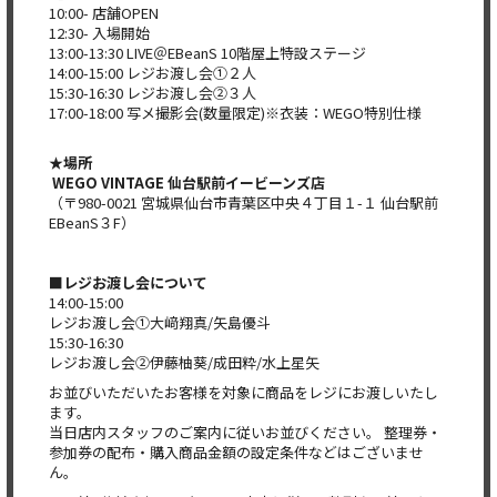
10:00- 店舗OPEN
12:30- 入場開始
13:00-13:30 LIVE＠EBeanS 10階屋上特設ステージ
14:00-15:00 レジお渡し会①２人
15:30-16:30 レジお渡し会②３人
17:00-18:00 写メ撮影会(数量限定)※衣装：WEGO特別仕様
★場所
WEGO VINTAGE 仙台駅前イービーンズ店
（〒980-0021 宮城県仙台市青葉区中央４丁目１-１ 仙台駅前
EBeanS３F）
■レジお渡し会について
14:00-15:00
レジお渡し会①大﨑翔真/矢島優斗
15:30-16:30
レジお渡し会②伊藤柚葵/成田粋/水上星矢
お並びいただいたお客様を対象に商品をレジにお渡しいたし
ます。
当日店内スタッフのご案内に従いお並びください。 整理券・
参加券の配布・
購入商品金額の設定条件などはございませ
ん。