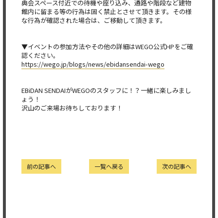
典会スペース付近での待機や座り込み、
通路や階段など建物
館内に留まる等の行為は固く禁止とさせて頂き
ます。その様
な行為が確認された場合は、ご移動して頂きます。
▼イベントの参加方法やその他の詳細はWEGO公式HPをご確
認ください。
https://wego.jp/blogs/news/ebidansendai-wego
EBiDAN SENDAIがWEGOのスタッフに！？一緒に楽しみまし
ょう！
沢山のご来場お待ちしております！
前の記事へ
一覧へ戻る
次の記事へ