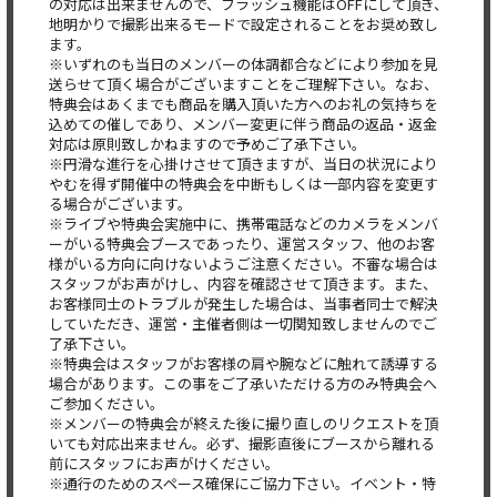
の対応は出来ませんの
で、フラッシュ機能はOFFにして頂き、
地明かりで撮影出来るモードで設定されることをお奨め致し
ます。
※
いずれのも当日のメンバーの体調都合などにより参加を見
送らせて
頂く場合がございますことをご理解下さい。なお、
特典会はあくまでも商品を購入頂いた方へのお礼の気持ちを
込めて
の催しであり、メンバー変更に伴う商品の返品・
返金
対応は原則致しかねますので予めご了承下さい。
※円滑な進行を心掛けさせて頂きますが、
当日の状況により
やむを得ず開催中の特典会を中断もしくは一部内
容を変更す
る場合がございます。
※ライブや特典会実施中に、
携帯電話などのカメラをメンバ
ーがいる特典会ブースであったり、
運営スタッフ、
他のお客
様がいる方向に向けないようご注意ください。
不審な場合は
スタッフがお声がけし、内容を確認させて頂きます。
また、
お客様同士のトラブルが発生した場合は、
当事者同士で解決
していただき、運営・
主催者側は一切関知致しませんのでご
了承下さい。
※
特典会はスタッフがお客様の肩や腕などに触れて誘導する
場合があ
ります。
この事をご了承いただける方のみ特典会へ
ご参加ください。
※
メンバーの特典会が終えた後に撮り直しのリクエストを頂
いても対
応出来ません。必ず、
撮影直後にブースから離れる
前にスタッフにお声がけください。
※通行のためのスペース確保にご協力下さい。イベント・
特