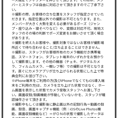
バーとスタッフは自由に対応させて頂きますのでご了承下さ
い
。
※撮影の際、
お客様の立ち位置をスタッフが指定させていた
だきます。
指定位置以外での撮影は不可となります。また、
メンバーが大きく大勢を変える必要があるポーズ（ジャン
プ・
座り込み・寝そべりなど）や、変顔は対応不可。
現地ス
タッフのその場の判断でポーズ変更をお願いさせて頂く場合
があります。
※撮影を終えたお客様や、
撮影対象ではないお客様が撮影場
所近くで待ち合わせること/
立ち止まることはできません。
※撮影は、スタッフがお客様所有のカメラ機能付き携帯電
話、
スマートフォン、
タブレット端末のいずれかをお預かり
して撮影致します。
その他の機器（チェキ、デジタルカメ
ラ、フィルムカメラ、
一眼レフ等）での撮影は不可となりま
す。
直ぐにカメラアプリが立ち上げられる状態にした上で特
典会列にお
並び下さい。
※iPhone端末をご利用の方(
及びiPhoneでなくてもiOS導入端
末をご利用の方)は、
カメラを立ち上げた状態ではなく、
ホー
ム画面を表示した状態でカメラ受取スタッフへお渡し下さ
い。
画面収録/録画機能が作動していないかを、
スタッフが確
認操作させて頂きます。
※撮影中もしくは撮影後に静止画以外の記録行為＝動画の録
画、
録音、画面キャプチャ機能（例：iOSのLive Photos機
能、画面収録機能など）＝
がＯＮの状態で撮影したデータは