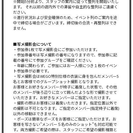
※開始5分前より、
スタッフの案内に従って整列を開始いたし
ます。 それ以前の店内外での滞留や自主的な整列はご遠慮く
ださい。
※進行状況および安全確保のため、
イベント列のご案内を途
中で締切る場合がございます。
締切後の合流・再整列はでき
ません。
■写メ撮影会について
・参加券1枚で写メ撮影会にご参加いただけます。
・参加券番号は写メ撮影の番号になりますので、
参加券に記
載の番号にて参加グループをご確認ください。
・年齢に関わらず、
ご参加にはお一人様につき１枚のイベン
ト参加券が必要です。
・
写メ撮影会はWEGO特別仕様の衣装に身を包んだメンバー5
名と
お客様でのグループショット撮影となります。
お客様とお好きなメンバーが椅子に着席した状態で、
その他
のメンバーが後ろ辺りに立って囲んだような形で撮影させて
いただきます。お好きなメンバーはご指定いただけます。
・撮影の際はお客様には着席いただきます。
指定位置以外で
の撮影は不可となります。ご指定のメンバー(
指定椅子に着席)
以外の移動はできません。
・ポーズは簡単なポーズをお客様にご指定いただけます。
お
客様を写さない”メンバー５名のみのショット”
も対応可能で
す。両方撮影ご希望の際は、
スタッフにご希望の撮影種類と