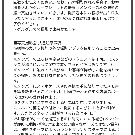
回数をお伝えください。なお、
両方撮影される場合は、お客
様を入れたグループショットの撮影→
メンバーのみの撮影の
順で実施させていただきます。
撮影途中にお客様が出たり入
ったりすることは不可、
途中の変更は対応出来ませんのでご
了承ください。
・グルグルでの撮影は出来かねます。
■写真撮影会 共通注意事項
※
標準のカメラ機能以外の撮影アプリを使用することは出来
ません。
※メンバーの立ち位置変更などのリクエストは不可。（
スタ
ッフが場合によって途中で変更する可能性はあります。）
※メンバーに触れての撮影や、
お客様が持参した物を持たせ
ての撮影、
お客様自身が物を持った状態での撮影はできませ
ん。
※
メンバーにスマホケースやお客様の手に貼り付けたメモ書
き等を読
ませることも不可。
口頭で伝わる簡単な内容のポー
ズ指定のみ受け付けます。
※スタッフにメモを持たせる行為は対応しておりません。（
スマホに付箋を貼り付けて、撮影するたびに１枚ずつ剥が
す、
またはスタッフに剥がさせる行為は不可。）
※お客様がポーズを指定するのに時間がかかる場合(
メンバー
が即時に把握/解釈/
対応出来ない簡単なポーズではない場合)
は、
撮影スタッフによるカウントダウンやスタッフによるポ
ーズ指定で
シャッターを押させて頂きます。その際は、
メン