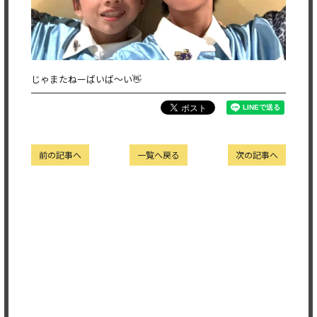
じゃまたねーばいば〜い👋
前の記事へ
一覧へ戻る
次の記事へ