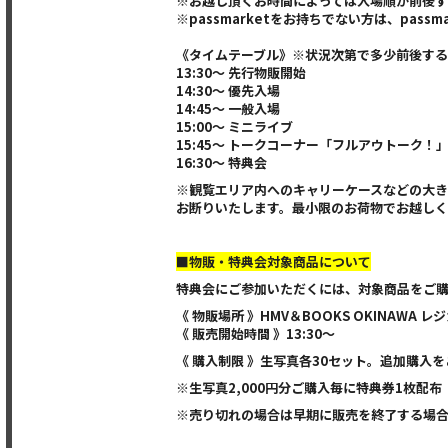
※お越し頂くお時間によっては入場順が前後す
※passmarketをお持ちでない方は、pa
《タイムテーブル》※状況次第で多少前後す
13:30～ 先行物販開始
14:30～ 優先入場
14:45～ 一般入場
15:00～ ミニライブ
15:45～ トークコーナー「フルアウトーク！
16:30～ 特典会
※観覧エリア内へのキャリーケースなどの大
お断りいたします。最小限のお荷物でお越し
■物販・特典会対象商品について
特典会にご参加いただくには、対象商品をご
《 物販場所 》HMV＆BOOKS OKINAWA 
《 販売開始時間 》13:30～
《 購入制限 》生写真各30セット。追加購入
※生写真2,000円分ご購入毎に特典券1枚配布
※売り切れの場合は早期に販売を終了する場