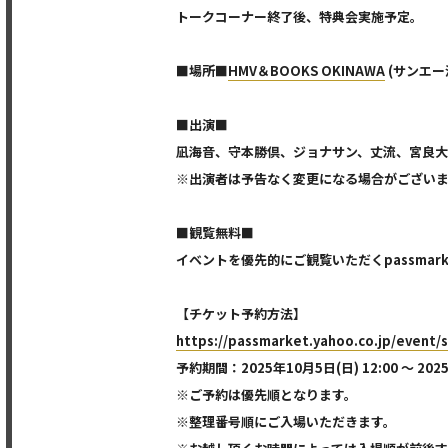
トークコーナー終了後、特典会実施予定。
■場所■
HMV＆BOOKS OKINAWA
(サンエー浦
■出演■
凪海音、守本勝倶、ジョナサン、丈流、宮良大
※出演者は予告なく変更になる場合がござい
■観覧無料■
イベントを優先的にご観覧いただくpassmar
【チケット予約方法】
https://passmarket.yahoo.co.jp/event
予約期間：2025年10月5日(日) 12:00 ～ 2025
※ご予約は優先順となります。
※整理番号順にご入場いただきます。