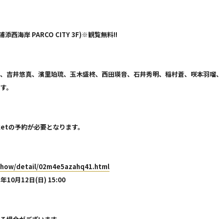
添西海岸 PARCO CITY 3F)※観覧無料!!
、吉井悠真、濱里珀琉、玉木盛柊、西田瑛音、石井秀明、稲村蒼、咲本羽瑠、
ます。
ketの予約が必要となります。
/show/detail/02m4e5azahq41.html
年10月12日(日) 15:00