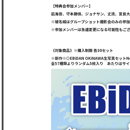
【特典会参加メンバー】
凪海音、守本勝倶、ジョナサン、丈流、宮良大
※玻名城はグループショット撮影会のみの参
※参加メンバーは急遽変更になる可能性もご
《対象商品》※購入制限 各30セット
※新作※◎EBiDAN OKiNAWA生写真セットNo.
全57種類よりランダム5枚入り あたりはサイ