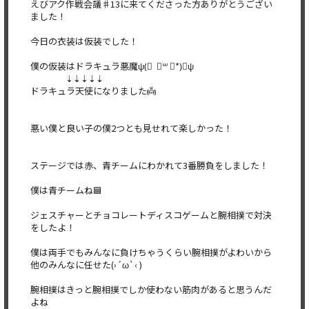
えびアク作戦会議♯13に来てくださった方ありがとうござい
ました！
今日の衣装は仮装でした！
僕の仮装はドラキュラ悪魔ψ(⃔ ॑꒳ ॑*)⃕ψ
⇣⇣⇣⇣⇣
ドラキュラ天使になりました👼
悪い僕と良い子の僕2つとも見せれて楽しかった！
ステージでは赤、青チームにわかれて3番勝負をしました！
僕は青チームね🟦
ジェスチャーとチョコレートディスコゲームと腕相撲で対決
をしたよ！
僕は両手でもみんなに負けちゃうくらい腕相撲がよわいから
他のみんなに任せた(›´ω`‹ )
腕相撲はきっと腕相撲でしか使わない筋肉があると思うんだ
よね