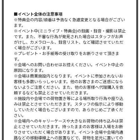
■イベント全体の注意事項
※特典会の内容/順番は予告なく急遽変更となる場合がござい
ます。
※イベント中(ミニライブ・特典会)の録画・録音・撮影は禁止
です。また、不審な行為が発見された場合はスタッフがお声
がけし、カメラロール、録音リスト、など確認させていただ
く場合がございます。
※プレゼント・お手紙等の受け取りをお断りさせて頂きま
す。
※会場へのお問い合わせはお控えください。イベント中止の
原因になります。
※会場は商業施設内となります。イベントに参加されないお
客様も多数いらっしゃいます。他のお客さまのご迷惑になら
ないようご注意ください。また、他のお客様へ代理購入を依
頼するなども禁止とさせていただきます。
※施設内や会場での荷物置き等による場所取り行為や座り込
みは禁止とさせていただきます。スタッフの指示により移動
していただく場合もございますので、あらかじめご了承くだ
さい。
※会場内へのキャリーケースや大きなお荷物の持ち込みは禁
止とさせていただきます。持ったままのお客様は入場をお断
りさせていただく場合があります。イベント会場や会場内通
路などの移動導線上への放置などで、荷物を足元に置いての