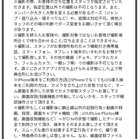
※撮影の際、お客様の立ち位置をスタッフが指定させていた
だきます。指定位置以外での撮影は不可となります。また、
メンバーが大きく大勢を変える必要があるポーズ（ジャン
プ・座り込み・寝そべりなど）や、変顔は対応不可。現地ス
タッフのその場の判断でポーズ変更をお願いさせて頂く場合
があります。
※撮影を終えたお客様や、撮影対象ではないお客様が撮影場
所近くで待ち合わせること/立ち止まることはできません。
※撮影は、スタッフがお客様所有のカメラ機能付き携帯電
話、スマートフォン、タブレット端末のいずれかをお預かり
して撮影致します。その他の機器（チェキ、デジタルカメ
ラ、フィルムカメラ、一眼レフ等）での撮影は不可となりま
す。直ぐにカメラアプリが立ち上げられる状態にした上で特
典会列にお並び下さい。
※iPhone端末をご利用の方(及びiPhoneでなくてもiOS導入端
末をご利用の方)は、カメラを立ち上げた状態ではなく、ホー
ム画面を表示した状態でカメラ受取スタッフへお渡し下さ
い。画面収録/録画機能が作動していないかを、スタッフが確
認操作させて頂きます。
※撮影中もしくは撮影後に静止画以外の記録行為＝動画の録
画、録音、画面キャプチャ機能（例：iOSのLive Photos機
能、画面収録機能など）＝がＯＮの状態で撮影したデータは
全て削除させて頂き、端末をそのままお戻しさせて頂きま
す。スムーズな進行を妨害する不正行為ですので、撮り直
し・特典券のお戻しは致しません。なお、画面収録ファイル