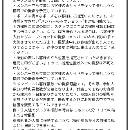
ループショット撮影（１回）ができます。
・メンバー立ち位置はお客様の両サイドを使って挟むような
構図での撮影を予定しています。
・ポーズは簡単なポーズをお客様にご指定いただけます。お
客様を写さない”メンバーのみのショット”も対応可能です。
両方撮影ご希望の際は、スタッフにご希望の撮影種類と回数
をお伝えください。なお、両方撮影される場合は、お客様を
入れたグループショットの撮影→メンバーのみの撮影の順で
実施させていただきます。撮影途中にお客様が出たり入った
りすることは不可、途中の変更は対応出来ませんのでご了承
ください。
・撮影の際はお客様の立ち位置を指定させていただきます。
足元に印がございますので、指定位置以外での撮影は不可と
なります。
・メンバー立ち位置はお客様の両サイドを使って挟むような
構図での撮影を予定しています。
※メンバー×お客様複数での撮影可能です。その際、参加人
数分の特典券枚数が必要となります。代表して１名のお客様
から端末を一台お借りさせていただき、参加人数分の撮影を
実施させていただきます。撮影するたびにお客様の中で立ち
位置を変更することはできません。
例：３人組でグルグル撮影＝特典券 １枚×3人分 → １つの端
末で３枚撮影
※撮影者が大幅に移動するような（横や斜めからの自撮り風
など）撮影はできません。