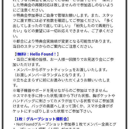
した特典会の再開対応は致しませんので参加逃しのないよう
にご注意ください。
※特典会参加券はご自身で管理お願いします。また、スタッ
フに渡す際には必ず枚数を確認してご参加ください。「多く
出してしまったので返してほしい」「紛失したので再発行し
たい」などの要望には一切お応えできません、ご了承くださ
い。
※都合により特典会実施順が変更となる可能性があります。
当日のスタッフからのご案内にご注意ください。
【
!無料!：Hello Found！
】
・当日ご来場の皆様、お一人様一回限りでお見送り会にご参
加いただけます。
・メンバーからポケットティッシュをお渡しいたします。
（お渡しメンバーはランダムとなります。）
※立ち止まらずに前にお進みいただくようお願いいたしま
す。
※電子機器やボードを見せながらのご参加はできません。
※スマホを手に持った状態/首から下げた状態、胸ポケットや
ハンドバッグに刺さってカメラが出ている状態ではご参加頂
けません。バッグの奥底へしまって頂くか、スマホ全身がポ
ケットにすっぽりしまった状態でご参加下さい。
【
1枚：グループショット撮影会
】
・Not Foundグループショット参加券１枚でメンバー全員とグ