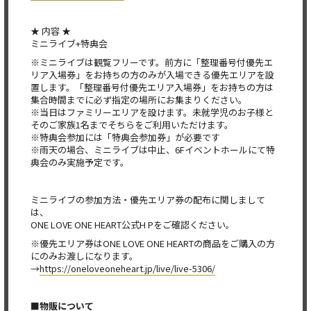
★ 内容 ★
ミニライブ+特典会
※ミニライブは観覧フリーです。前方に「整理番号付優先エ
リア入場券」をお持ちの方のみが入場できる優先エリアを設
置します。「整理番号付優先エリア入場券」をお持ちの方は
集合時間までに必ず指定の場所にお集まりください。
※当日はファミリーエリアを設けます。未就学児のお子様と
そのご家族1名までそちらをご利用いただけます。
※特典会参加には「特典会参加券」が必要です
※雨天の場合、ミニライブは中止、6Fイベントホールにて特
典会のみ実施予定です。
ミニライブの参加方法・優先エリア券の配布に関しまして
は、
ONE LOVE ONE HEART公式H Pをご確認ください。
※優先エリア券はONE LOVE ONE HEARTの商品をご購入の方
にのみお渡しになります。
→
https://oneloveoneheart.jp/live/live-5306/
■物販について