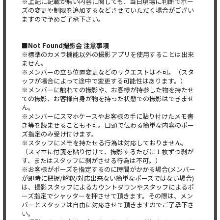
※上記に記載が無い内容に関しても、当日現場に判断でポー
ズの変更や制限を追加するなどさせていただく場合がござい
ますので予めご了承下さい。
■Not Found撮影会 注意事項
※標準のカメラ機能以外の撮影アプリを使用することは出来
ません。
※メンバーの立ち位置変更などのリクエストは不可。（スタ
ッフが場合によって途中で変更する可能性はあります。）
※メンバーに触れての撮影や、お客様が持参した物を持たせ
ての撮影、お客様自身が物を持った状態での撮影はできませ
ん。
※メンバーにスマホケースやお客様の手に貼り付けたメモ書
き等を読ませることも不可。口頭で伝わる簡単な内容のポー
ズ指定のみ受け付けます。
※スタッフにメモを持たせる行為は対応しておりません。
（スマホに付箋を貼り付けて、撮影するたびに１枚ずつ剥が
す、またはスタッフに剥がさせる行為は不可。）
※お客様がポーズを指定するのに時間がかかる場合(メンバー
が即時に把握/解釈/対応出来ない簡単なポーズではない場合)
は、撮影スタッフによるカウントダウンやスタッフによるポ
ーズ指定でシャッターを押させて頂きます。その際は、メン
バーとスタッフは自由に対応させて頂きますのでご了承下さ
い。