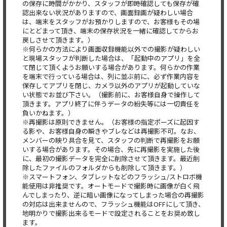
の保存に時間がかかり、スタッフが即時確認しても保存が確
認出来ない状況がありますので、画面録画が疑わしい場合
は、端末をスタッフがお預かりしますので、お客様もその場
にとどまって頂き、端末の保存状況を一緒に確認してからお
戻しさせて頂きます。）
※何らかの方法により画面収録機能以外での撮影が疑わしい
と現場スタッフが判断した場合は、「起動中のアプリ」を全
て閉じて頂くようお願いする場合があります。何らかの作業
を端末で行っている場合は、列に並ぶ前に、必ず作業内容を
保存してアプリを閉じ、カメラ以外のアプリが起動していな
い状態でお並び下さい。（撮影前に、お客様自身で操作して
頂きます。アプリ終了に伴うデータの紛失等には一切責任を
負いかねます。）
※再撮影は原則できません。（お客様の指定ポーズに起因す
る影や、お客様自身の瞬きやブレなどは再撮影不可。なお、
メンバーの映り具合を見て、スタッフの判断で再撮影をお願
いする場合があります。その場合、先に再撮影を実施した後
に、最初の撮影データを完全に削除させて頂きます。最近削
除したファイルのフォルダからも削除して頂きます。）
※スマートフォン、タブレットなどのフラッシュ/ストロボ機
能使用は非推奨です。オートモードで撮影時に画像が白く飛
んでしまったり、逆に暗い画像になってしまった場合の再撮影
の対応は出来ませんので、フラッシュ機能はOFFにして頂き、
地明かりで撮影出来るモードで設定されることをお奨め致し
ます。