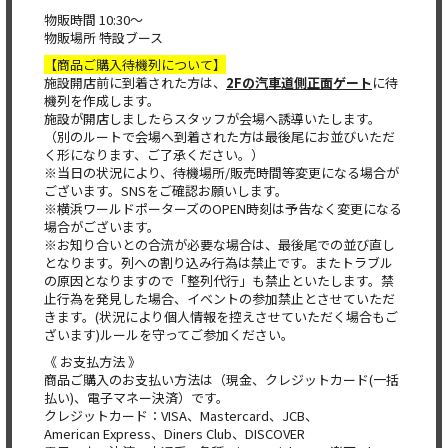
物販時間 10:30～
物販場所 特設ブース
【商品ご購入待機列について】
施設開店前に到着された方は、
2Fの汽車道側正面ゲート
に待
機列を作成します。
施設が開店しましたらスタッフが会場へ誘導いたします。
（別のルートで会場へ到着された方は最後尾にお並びいただ
く形になります、ご了承ください。）
※当日の状況により、待機場所/販売時間等変更になる場合が
ございます。SNSをご確認お願いします。
※横浜ワールドポーターズのOPEN時刻は予告なく変更になる
場合がございます。
※お知り合いとの合流が必要な場合は、最後尾での並び直し
となります。列への割り込み行為は禁止です。またトラブル
の原因となりますので「整列代行」も禁止といたします。禁
止行為を発見した場合、イベントの参加禁止とさせていただ
きます。(状況により個人情報を控えさせていただく場合もご
ざいます)ルールを守ってご参加ください。
《 お支払方法 》
商品ご購入のお支払い方法は（現金、クレジットカード(一括
払い)、電子マネー決済）です。
クレジットカード：VISA、Mastercard、JCB、
American Express、Diners Club、DISCOVER