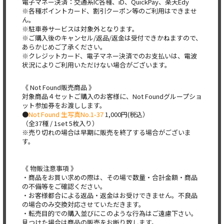
電子マネー決済：交通系IC各種、iD、QuickPay、楽天Edy
※各種ポイントカード、割引クーポン等のご利用はできませ
ん。
※駐車券サービスは対象外となります。
※ご購入後のキャンセル/返品/返金は受付できかねますので、
あらかじめご了承ください。
※クレジットカード、電子マネー決済でのお支払いは、電波
状況によりご利用いただけない場合がございます。
《 Not Found販売商品 》
対象商品４セットご購入のお客様に、Not Foundグループショ
ット参加券をお渡しします。
●
Not Found 生写真No.1-37
1,000円(税込）
（全37種 / 1set 5枚入り）
※売り切れの場合は早期に販売を終了する場合がございま
す。
《 物販注意事項 》
・商品をお買い求めの際は、その場で数量・合計金額・商品
の不備等をご確認ください。
・お客様都合による返品・返金はお受けできません。不良品
の場合のみ交換対応させていただきます。
・転売目的での購入並びにこのような行為はご遠慮下さい。
見つけた場合は商品の販売をお断り致します。