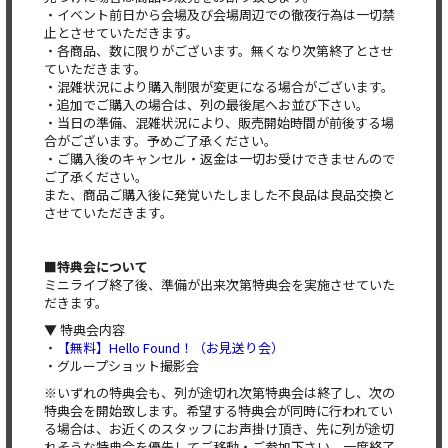
・イベント前日から会場及び会場周辺での徹夜行為は一切禁
止とさせていただきます。
・各商品、数に限りがございます。無くなり次第終了とさせ
ていただきます。
・混雑状況により購入制限が変更になる場合がございます。
・追加でご購入の場合は、列の最後尾へお並び下さい。
・当日の準備、混雑状況により、販売開始時間が前後する場
合がございます。予めご了承ください。
・ご購入後のキャンセル・返金は一切お受けできませんので
ご了承ください。
また、商品ご購入後に発覚いたしました不良品は良品交換と
させていただきます。
■特典会について
ミニライブ終了後、準備が出来次第特典会を実施させていた
だきます。
▼ 特典会内容
・
【無料】Hello Found！（お見送り会）
・グループショット撮影会
※いずれの特典会も、列が途切れ次第特典会は終了し、次の
特典会を開始致します。希望する特典会が同時に行われてい
る場合は、お近くのスタッフにお声掛け頂き、先に列が途切
れそうな特典会を優先してご移動・ご参加下さい。一度終了