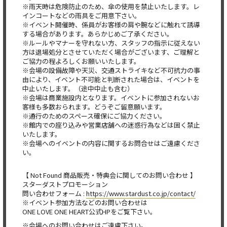
※雨天時は危険防止のため、傘の使用を禁止いたします。レ
インコートなどの雨具をご用意下さい。
※イベント開催時、係員がお客様の肩や腕などに触れて誘導
する場合があります。あらかじめご了承ください。
※ルールやマナーを守れない方、スタッフの指示に従えない
方は退場処分とさせていただく場合がございます、ご理解と
ご協力の程よろしくお願いいたします。
※会場の設備故障や天災、交通ストライキなど不可抗力の事
由により、イベント不可能と判断された場合は、イベントを
中止いたします。（途中中止も含む）
※会場は商業施設内となります。イベントに参加されないお
客様も多数おられます。どうぞご留意願います。
※通行のためのスペース確保にご協力ください。
※館内での座り込みや営業店舗への迷惑行為などは固く禁止
いたします。
※会場へのイベントの内容に関するお問合せはご遠慮くださ
い。
【 Not Found 商品販売・特典会に関してのお問い合わせ 】
スターダストプロモーション
問い合わせフォーム :
https://www.stardust.co.jp/contact/
※イベント参加方法などのお問い合わせは
ONE LOVE ONE HEART公式HPをご覧下さい。
※会場へのお問い合わせはご遠慮下さい。