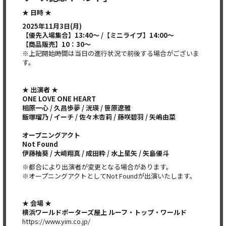
★ 日時 ★
2025年11月3日(月)
【優先入場集合】13:40～ /【ミニライブ】14:00～
【商品販売】10：30～
※上記開始時間は当日の進行状況で前後する場合がございま
す。
★ 出演者 ★
ONE LOVE ONE HEART
相原一心 / 久昌歩夢 / 洸瑛 / 笹原遼雅
飯塚瑠乃 / イーチ / 佐々木杏莉 / 藤咲碧羽 / 矢嶋由菜
オープニングアクト
Not Found
伊藤柚葵 / 大﨑翔真 / 成田粋 / 水上星矢 / 矢島優斗
※都合により出演者が変更となる場合があります。
※オープニングアクトとしてNot Foundが出演いたします。
★ 会場 ★
横浜ワールドポーターズ屋上 ルーフ・トップ・ワールド
https://www.yim.co.jp/