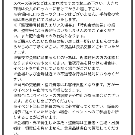
スペース確保などは大変危険ですのでお止め下さい。大きな
荷物は公共のロッカーに預けてからお越し下さい。
※会場内にロッカーやクロークはございません。手荷物の管
理は自己責任にてお願いいたします。
※「整理番号付優先エリア入場券」「特典会参加券」の紛
失、盗難等による再発行はいたしませんのでご了承くださ
い。また配布会場でのみ有効となります。
※ご購入いただいた商品の払い戻しは一切行いませんのであ
らかじめご了承ください。不良品は良品交換とさせていただ
きます。
※徹夜で会場に溜まるなどの行為は、近隣住民の方の迷惑と
なりますのでおやめください。徹夜行為を見つけた場合は、
イベントを中止させていただく場合がございます。
※会場および会場付近での不道徳な行為は絶対におやめくだ
さい。
※当日の交通費・宿泊費等はお客様負担となります。万が一
のイベント中止時でも同様になります。
※都合によりイベントの内容変更や中止がある場合がござい
ます。あらかじめご了承ください。
※イベント当日は係員の指示に必ず従ってください。係員の
指示に従っていただけない場合、イベントへのご参加をお断
りすることがございます。
※会場内・外で発生した事故・盗難等は主催者・会場・出演
者は一切責任を負いません。貴重品は各自で管理してくださ
い。