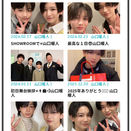
2026.03.17
山口暖人
2026.02.23
山口暖人
SHOWROOMで⭐️山口暖人
最高な１日😎山口暖人
2026.01.11
山口暖人
2025.12.30
山口暖人
初日舞台挨拶⭐️👨‍🏫💨山口暖
2025年ありがとう🙇🏻‍♂️ 山口
人
暖人