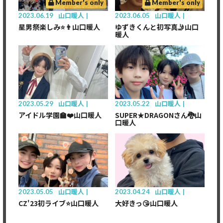
Member's only
Member's only
2023.06.19
山口暖人
2023.06.05
山口暖人
星男祭楽しみ⭐️👨山口暖人
ゆずきくんと初写真🤳山口
暖人
2023.05.29
山口暖人
2023.05.22
山口暖人
アイドル学園🏫❤️山口暖人
SUPER★DRAGONさん🐉山
口暖人
2023.05.05
山口暖人
2023.04.24
山口暖人
CZ'23初ライブ⭐️山口暖人
大好きっ😘山口暖人