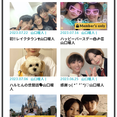
Member's only
2023.07.22
山口暖人
2023.07.16
山口暖人
初‼️レイクタウン❣️山口暖人
ハッピーバースデー🎂🎉👏
山口暖人
2023.07.06
山口暖人
2023.06.25
山口暖人
ハルヒんの世間話🗣️山口暖
感謝っ( *¯ ³¯*)♡山口暖人
人