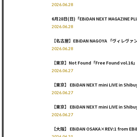
2026.06.28
6月28日(日)「EBiDAN NEXT MAGAZI
2026.06.28
【名古屋】EBiDAN NAGOYA 「ヴィレヴァ
2026.06.28
【東京】Not Found「Free Found vol.1
2026.06.27
【東京】 EBiDAN NEXT mini LIVE in Shib
2026.06.27
【東京】 EBiDAN NEXT mini LIVE in Shib
2026.06.27
【大阪】 EBiDAN OSAKA×REV:1 from E
2026.06.21