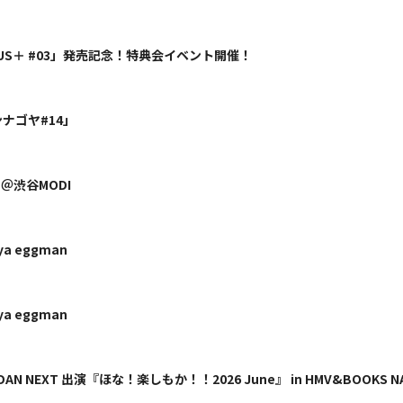
NE PLUS＋ #03」発売記念！特典会イベント開催！
ンナゴヤ#14」
6」＠渋谷MODI
uya eggman
uya eggman
BiDAN NEXT 出演『ほな！楽しもか！！2026 June』 in HMV&BOOKS N