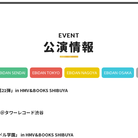
EVENT
公演情報
BiDAN SENDAI
EBiDAN TOKYO
EBiDAN NAGOYA
EBiDAN OSAKA
21弾」in HMV&BOOKS SHIBUYA
l.17」＠タワーレコード渋谷
ル学園」 in HMV&BOOKS SHIBUYA