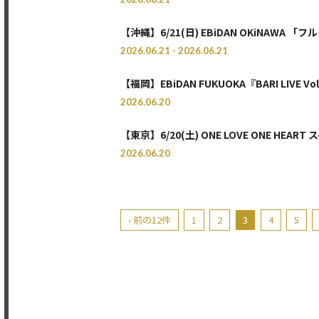
【沖縄】6/21(日) EBiDAN OKiNAWA 「フ
2026.06.21 - 2026.06.21
​【福岡】EBiDAN FUKUOKA『BARI LIVE Vo
2026.06.20
【東京】6/20(土) ONE LOVE ONE HEA
2026.06.20
‹ 前の12件
1
2
3
4
5