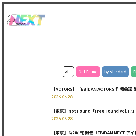
ALL
Not Found
by standard
E
【ACTORS】「EBiDAN ACTORS 作戦会議 第
2026.06.28
【東京】Not Found「Free Found vo
2026.06.28
【東京】6/28(日)開催「EBiDAN NEXT アイド