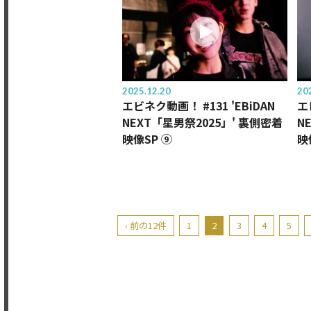
2025.12.20
20
エビネク動画！ #131 'EBiDAN
エ
NEXT「星男祭2025」' 裏側密着
N
映像SP ⑨
映
‹ 前の12件
1
2
3
4
5