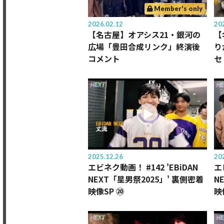
Member's only
2026.02.12
20
【名古屋】オアシス21・銀河の
【
広場「豊田合成リンク」終演後
り
コメント
セ
2025.12.26
20
エビネク動画！ #142 'EBiDAN
エ
NEXT「星男祭2025」' 裏側密着
N
映像SP ⑳
映