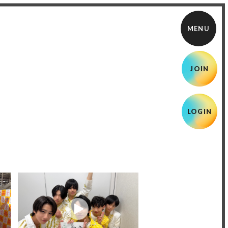
JOIN
LOGIN