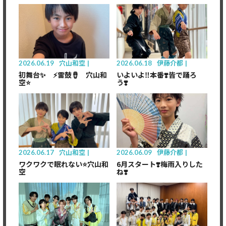
2026.06.19
穴山和空
2026.06.18
伊藤介都
初舞台✨ ⚡️雷鼓🪘 穴山和
いよいよ‼️本番❣️皆で踊ろ
空⭐️
う❣️
2026.06.17
穴山和空
2026.06.09
伊藤介都
ワクワクで眠れない⭐️穴山和
6月スタート❣️梅雨入りした
空
ね❣️