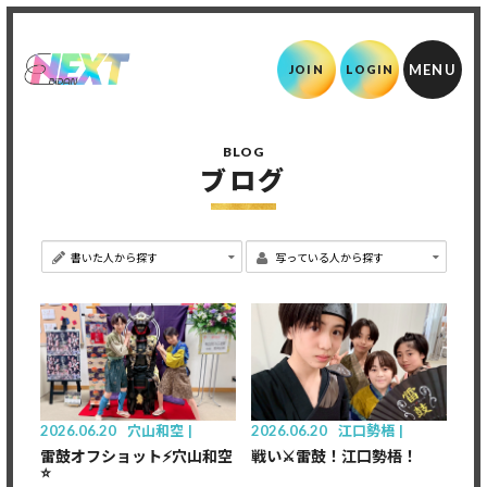
JOIN
LOGIN
BLOG
ブログ
2026.06.20
穴山和空
2026.06.20
江口勢梧
雷鼓オフショット⚡️穴山和空
戦い⚔️雷鼓！江口勢梧！
⭐️