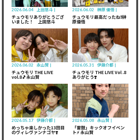
2026.06.04
上田悠斗
2026.06.02
榊󠄀原 優悟
チュウモリありがとうござ
チュウモリ最高だったね❗️榊
いました！ 上田悠斗
原優悟
2026.06.02
永山賢
2026.05.31
伊藤介都
チュウモリ THE LIVE
チュウモリ THE LIVE Vol .8
vol.8🎵永山賢
ありがとう❣️
2026.05.17
伊藤介都
2026.05.08
永山賢
めっちゃ楽しかった13回目
「雷鼓」キックオフイベン
のヴィレヴァンナゴヤ❣️
ト⚡️ 永山賢