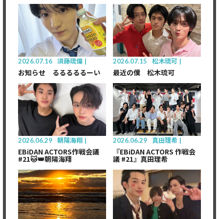
2026.07.16
須藤琉偉
2026.07.15
松木琉可
お知らせ るるるるるーい
最近の僕 松木琉可
2026.06.29
朝陽海翔
2026.06.29
真田理希
EBiDAN ACTORS作戦会議
『EBiDAN ACTORS 作戦会
#21🐱👑朝陽海翔
議 #21』真田理希