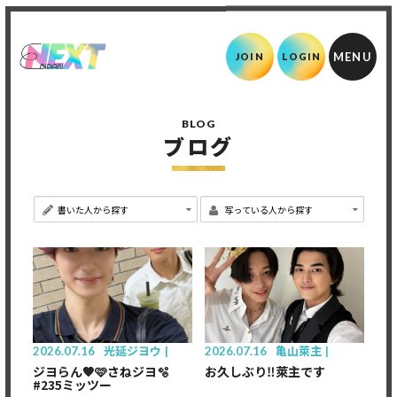
JOIN
LOGIN
BLOG
ブログ
2026.07.16
光延ジヨウ
2026.07.16
亀山萊主
ジヨらん‪🧡‬‪🩷さねジヨ🫧
お久しぶり‼️萊主です
#235ミッツー