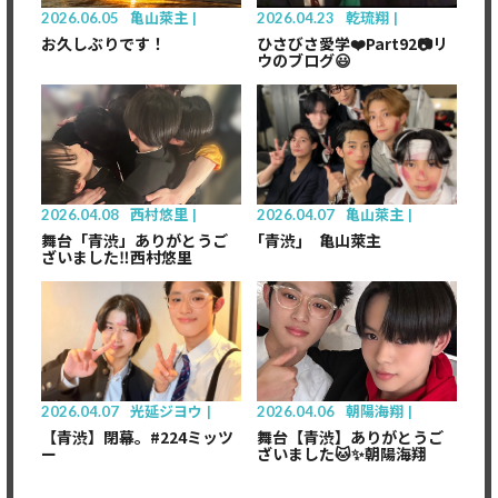
2026.06.05
亀山萊主
2026.04.23
乾琉翔
お久しぶりです！
ひさびさ愛学❤️Part92📷リ
ウのブログ😃
2026.04.08
西村悠里
2026.04.07
亀山萊主
舞台「青渋」ありがとうご
｢青渋｣ 亀山萊主
ざいました‼️西村悠里
2026.04.07
光延ジヨウ
2026.04.06
朝陽海翔
【青渋】閉幕。#224ミッツ
舞台【青渋】ありがとうご
ー
ざいました🐱✨️朝陽海翔