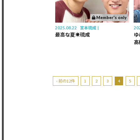
Member's only
2025.08.22
宮本琉成
20
最高な夏☀️琉成
ゆ
髙
‹ 前の12件
1
2
3
4
5