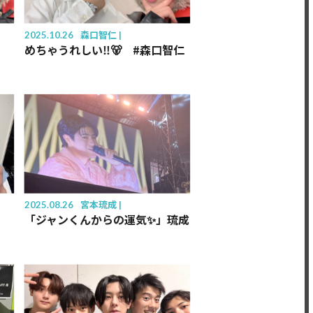
2025.10.26
森口智仁
めちゃうれしい‼️🐻 #森口智仁
2025.08.26
宮本琉成
「ジャンくんからの運気✨」琉成