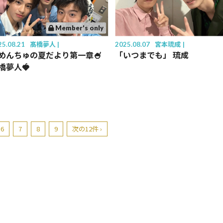
Member's only
25.08.21
髙橋夢人
2025.08.07
宮本琉成
めんちゅの夏だより第一章🍧
「いつまでも」 琉成
橋夢人🍓
6
7
8
9
次の12件 ›