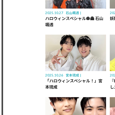
2025.10.27
石山颯透
20
ハロウィンスペシャル🎃👻 石山
妖
颯透
2025.10.26
宮本琉成
20
「ハロウィンスペシャル！」宮
『
本琉成
し