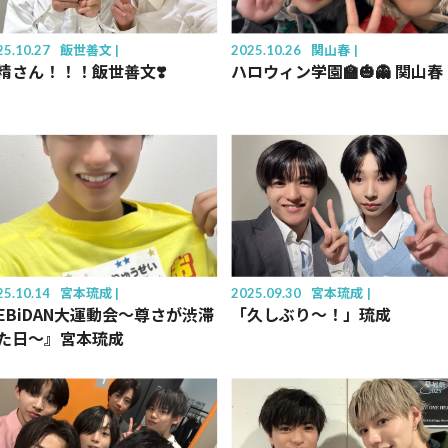
25.10.27
飯世善文
2025.10.26
関山春
精さん！！！飯世善文❣️
ハロウィン学園🏫🎃👻 関山春
25.10.14
宮本琉成
2025.09.30
宮本琉成
EBiDAN大運動会〜尊さが渋滞
「久しぶり〜！」琉成
た日〜』宮本琉成