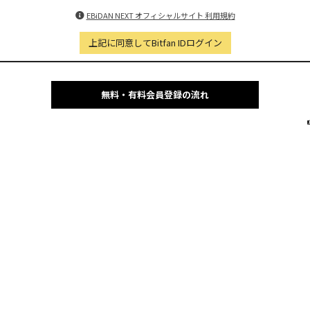
EBiDAN NEXT オフィシャルサイト 利用規約
上記に同意してBitfan IDログイン
無料・有料会員登録の流れ