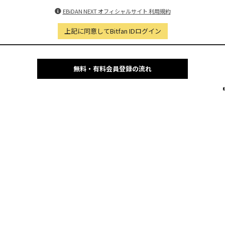
EBiDAN NEXT オフィシャルサイト 利用規約
上記に同意してBitfan IDログイン
無料・有料会員登録の流れ