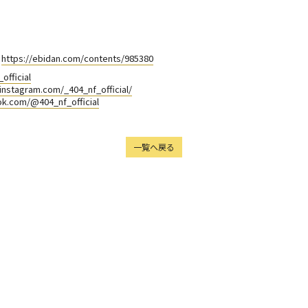
＞
https://ebidan.com/contents/985380
official
instagram.com/_404_nf_official/
ok.com/@404_nf_official
一覧へ戻る