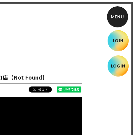
JOIN
LOGIN
店【Not Found】