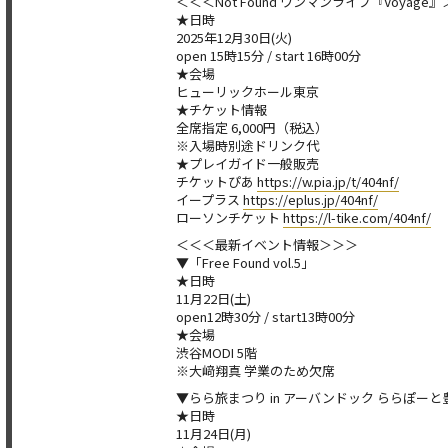
＜＜＜Not Found ワンマンライブ『Voyage
★日時
2025年12月30日(火)
open 15時15分 / start 16時00分
★会場
ヒューリックホール東京
★チケット情報
全席指定 6,000円（税込）
※入場時別途ドリンク代
★プレイガイド一般販売
チケットぴあ
https://w.pia.jp/t/404nf/
イープラス
https://eplus.jp/404nf/
ローソンチケット
https://l-tike.com/404nf/
＜＜＜最新イベント情報＞＞＞
▼「Free Found vol.5」
★日時
11月22日(土)
open12時30分 / start13時00分
★会場
渋谷MODI 5階
※大﨑翔真 学業のため欠席
▼らら旅まつり in アーバンドック ららぽーと
★日時
11月24日(月)