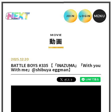
JOIN
LOGIN
MOVIE
動画
2025.12.20
BATTLE BOYS #335 【「INAZUMA」「With you
With me」@shibuya eggman】