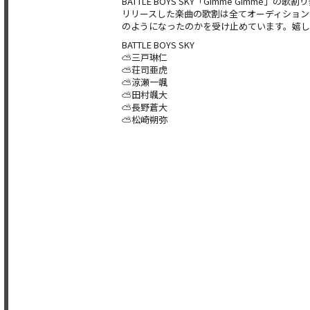
BATTLE BOYS SKY「Gimme Gimme」の
リリースした楽曲の歌割は全てオーディション
のようになったのかを受け止めています。嬉
BATTLE BOYS SKY
⛅️三戸琳仁
⛅️荘司亜虎
⛅️涼瀬一颯
⛅️田村颯大
⛅️長野蒼大
⛅️松崎朔弥