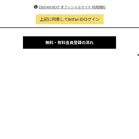
EBiDAN NEXT オフィシャルサイト 利用規約
上記に同意してBitfan IDログイン
無料・有料会員登録の流れ