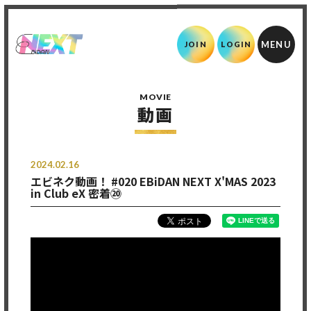
JOIN
LOGIN
MOVIE
動画
2024.02.16
エビネク動画！ #020 EBiDAN NEXT X'MAS 2023
in Club eX 密着⑳