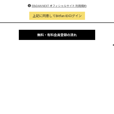
EBiDAN NEXT オフィシャルサイト 利用規約
上記に同意してBitfan IDログイン
無料・有料会員登録の流れ