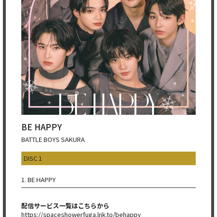
BE HAPPY
BATTLE BOYS SAKURA
DISC 1
1. BE HAPPY
配信サービス一覧はこちらから
https://spaceshowerfuga.lnk.to/behappy​