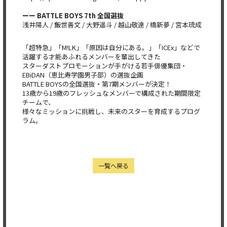
ーー BATTLE BOYS 7th 全国選抜
浅井陽人 / 飯世善文 / 大野遥斗 / 越山敬達 / 橋新夢 / 宮本琉成
「超特急」「M!LK」「原因は自分にある。」「ICEx」などで
活躍する才能あふれるメンバーを輩出してきた
スターダストプロモーションが手がける若手俳優集団・
EBiDAN（恵比寿学園男子部）の選抜企画
BATTLE BOYSの全国選抜・第7期メンバーが決定！
13歳から19歳のフレッシュなメンバーで構成された期間限定
チームで、
様々なミッションに挑戦し、未来のスターを育成するプログ
ラム。
一覧へ戻る